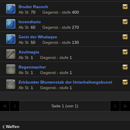
Bruder Rausch
Ab St.
70
Gegenst.- stufe
400
Incendiario
Ab St.
60
Gegenst.- stufe
270
Geist der Whalaqee
Ab St.
50
Gegenst.- stufe
130
Azulmagia
Ab St.
1
Gegenst.- stufe
1
Regenmacher
Ab St.
1
Gegenst.- stufe
1
Erträumter Blumenstab der Unterhaltungskunst
Ab St.
1
Gegenst.- stufe
1
Seite 1 (von 1)
Waffen