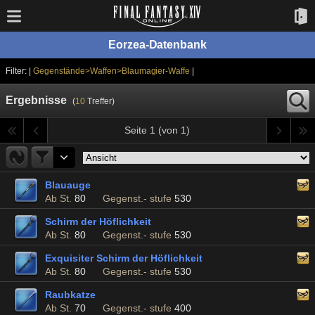
Eorzea-Datenbank
Filter: |
Gegenstände>Waffen>Blaumagier-Waffe
|
Ergebnisse
(
10
Treffer)
Seite 1 (von 1)
Blauauge
Ab St.
80
Gegenst.- stufe
530
Schirm der Höflichkeit
Ab St.
80
Gegenst.- stufe
530
Exquisiter Schirm der Höflichkeit
Ab St.
80
Gegenst.- stufe
530
Raubkatze
Ab St.
70
Gegenst.- stufe
400