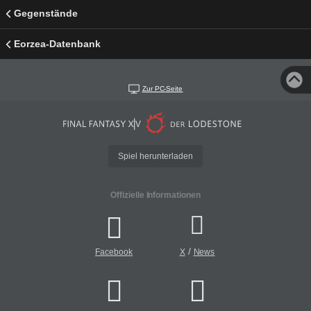
Gegenstände
Eorzea-Datenbank
Zur PC-Seite
Spiel herunterladen
Offizielle Informationen
/
Facebook
X
News