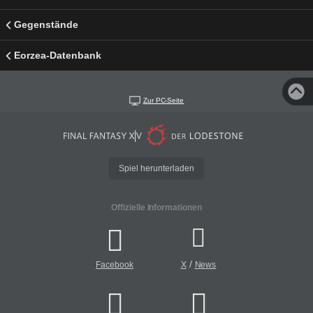
Gegenstände
Eorzea-Datenbank
Zur PC-Seite
Spiel herunterladen
Offizielle Informationen
/
Facebook
X
News