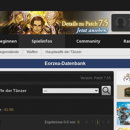
beginnen
Spielinfos
Community
Ra
egenstände
Waffen
Hauptwaffe der Tänzer
Eorzea-Datenbank
Version: Patch 7.55
fe der Tänzer
e :
41-50
Ergebnisse
0
-
0
von
0
1