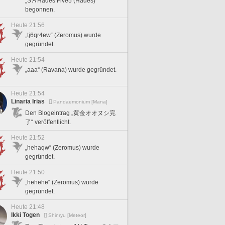
„S A Hades Five5 (Hades)“
begonnen.
Heute 21:56
„tj6qr4ew“ (Zeromus) wurde
gegründet.
Heute 21:54
„aaa“ (Ravana) wurde gegründet.
Heute 21:54
Linaria Irias
Pandaemonium [Mana]
Den Blogeintrag „黄金オオヌシ完
了“ veröffentlicht.
Heute 21:52
„hehaqw“ (Zeromus) wurde
gegründet.
Heute 21:50
„hehehe“ (Zeromus) wurde
gegründet.
Heute 21:48
Ikki Togen
Shinryu [Meteor]