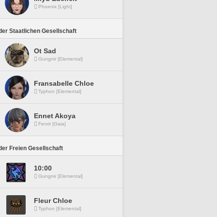
Phoenix [Light]
er Staatlichen Gesellschaft
Ot Sad
Gungnir [Elemental]
Fransabelle Chloe
Typhon [Elemental]
Ennet Akoya
Fenrir [Gaia]
er Freien Gesellschaft
10:00
Gungnir [Elemental]
Fleur Chloe
Typhon [Elemental]