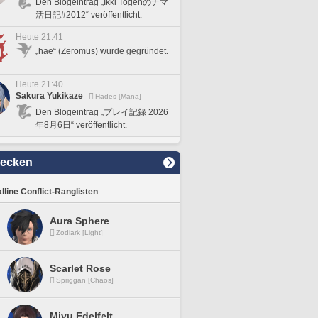
Den Blogeintrag „Ikki Togenのナマ
活日記#2012“ veröffentlicht.
Heute 21:41
„hae“ (Zeromus) wurde gegründet.
Heute 21:40
Sakura Yukikaze
Hades [Mana]
Den Blogeintrag „プレイ記録 2026
年8月6日“ veröffentlicht.
decken
lline Conflict-Ranglisten
Aura Sphere
Zodiark [Light]
Scarlet Rose
Spriggan [Chaos]
Miyu Edelfelt