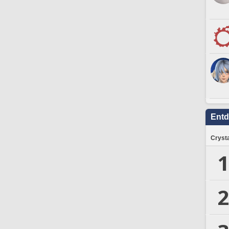
Ent
Crysta
1
2