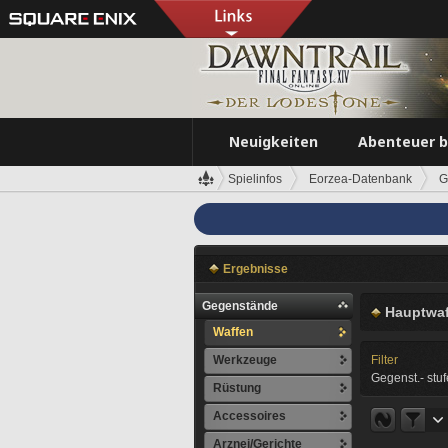
Neuigkeiten
Abenteuer 
Spielinfos
Eorzea-Datenbank
G
Ergebnisse
Gegenstände
Hauptwaf
Waffen
Werkzeuge
Filter
Gegenst.- stuf
Rüstung
Accessoires
Arznei/Gerichte