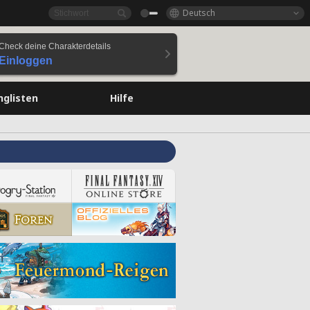
Deutsch
Check deine Charakterdetails
Einloggen
nglisten
Hilfe