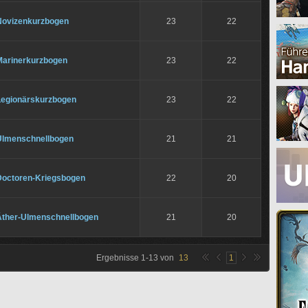
Novizenkurzbogen
23
22
Marinerkurzbogen
23
22
Legionärskurzbogen
23
22
Ulmenschnellbogen
21
21
Doctoren-Kriegsbogen
22
20
Äther-Ulmenschnellbogen
21
20
Ergebnisse
1
-
13
von
13
1