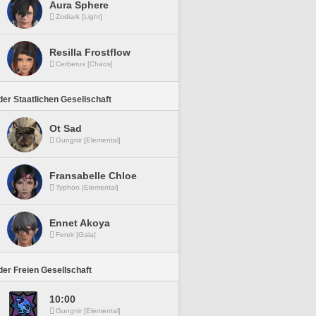
Aura Sphere
Zodiark [Light]
Resilla Frostflow
Cerberus [Chaos]
er Staatlichen Gesellschaft
Ot Sad
Gungnir [Elemental]
Fransabelle Chloe
Typhon [Elemental]
Ennet Akoya
Fenrir [Gaia]
er Freien Gesellschaft
10:00
Gungnir [Elemental]