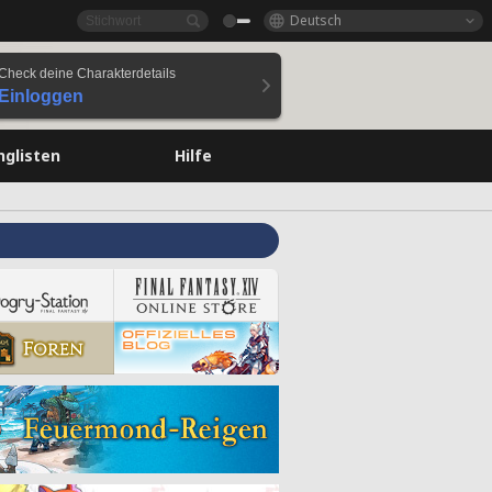
Deutsch
Check deine Charakterdetails
Einloggen
nglisten
Hilfe