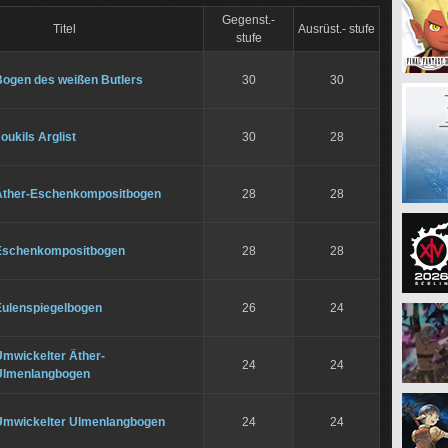
Gegenst.-
Titel
Ausrüst.- stufe
stufe
Bogen des weißen Butlers
30
30
oukils Arglist
30
28
Äther-Eschenkompositbogen
28
28
Eschenkompositbogen
28
28
Eulenspiegelbogen
26
24
Umwickelter Äther-
24
24
Ulmenlangbogen
Umwickelter Ulmenlangbogen
24
24