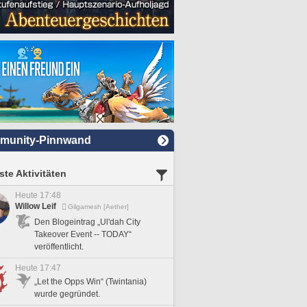
munity-Pinnwand
te Aktivitäten
Heute 17:48
Willow Leif
Gilgamesh [Aether]
Den Blogeintrag „Ul'dah City
Takeover Event -- TODAY“
veröffentlicht.
Heute 17:47
„Let the Opps Win“ (Twintania)
wurde gegründet.