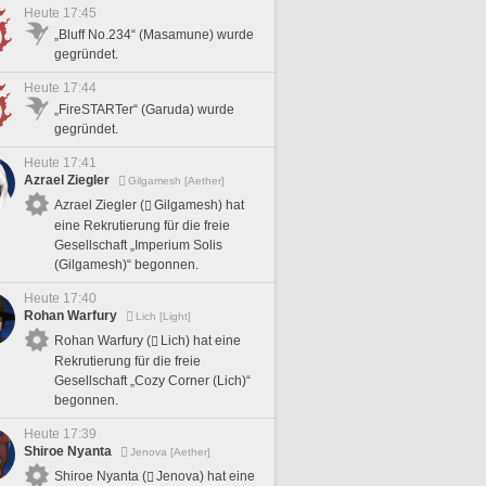
Heute 17:45
„Bluff No.234“ (Masamune) wurde
gegründet.
Heute 17:44
„FireSTARTer“ (Garuda) wurde
gegründet.
Heute 17:41
Azrael Ziegler
Gilgamesh [Aether]
Azrael Ziegler (
Gilgamesh) hat
eine Rekrutierung für die freie
Gesellschaft „Imperium Solis
(Gilgamesh)“ begonnen.
Heute 17:40
Rohan Warfury
Lich [Light]
Rohan Warfury (
Lich) hat eine
Rekrutierung für die freie
Gesellschaft „Cozy Corner (Lich)“
begonnen.
Heute 17:39
Shiroe Nyanta
Jenova [Aether]
Shiroe Nyanta (
Jenova) hat eine