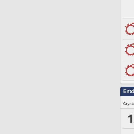
Ent
Crysta
1