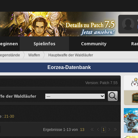
beginnen
Spielinfos
Community
Ra
egenstände
Waffen
Hauptwaffe der Waldläufer
Eorzea-Datenbank
Version: Patch 7.55
fe der Waldläufer
e :
21-30
Ergebnisse
1
-
13
von
13
1