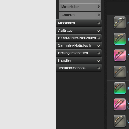
Materialien
Anderes
Missionen
Aufträge
Handwerker-Notizbuch
J
Sammler-Notizbuch
Errungenschaften
Händler
Textkommandos