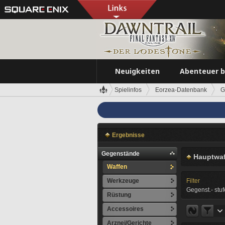
Neuigkeiten
Abenteuer 
Spielinfos
Eorzea-Datenbank
G
Ergebnisse
Gegenstände
Hauptwaf
Waffen
Werkzeuge
Filter
Gegenst.- stuf
Rüstung
Accessoires
Arznei/Gerichte