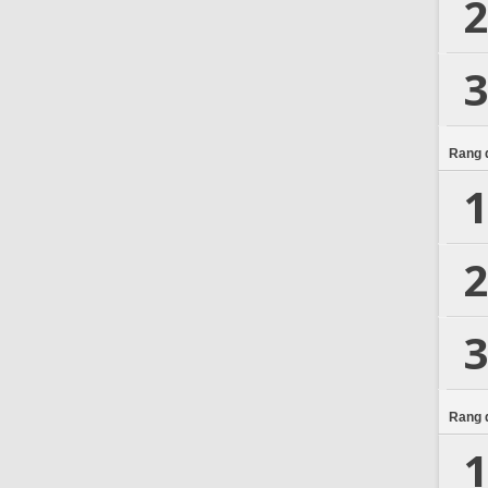
2
3
Rang d
1
2
3
Rang d
1