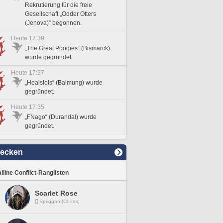
Rekrutierung für die freie
Gesellschaft „Odder Otters
(Jenova)“ begonnen.
Heute 17:39
„The Great Poogies“ (Bismarck)
wurde gegründet.
Heute 17:37
„Healslots“ (Balmung) wurde
gegründet.
Heute 17:35
„FNago“ (Durandal) wurde
gegründet.
decken
lline Conflict-Ranglisten
Scarlet Rose
Spriggan [Chaos]