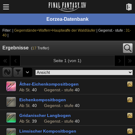
Eorzea-Datenbank
Filter: |
Gegenstände>Waffen>Hauptwaffe der Waldläufer
| Gegenst.- stufe :
31-
40
|
Ergebnisse
(
17
Treffer)
Seite 1 (von 1)
Äther-Eichenkompositbogen
Ab St.
40
Gegenst.- stufe
40
Eichenkompositbogen
Ab St.
40
Gegenst.- stufe
40
Gridanischer Langbogen
Ab St.
39
Gegenst.- stufe
40
Limsischer Kompositbogen