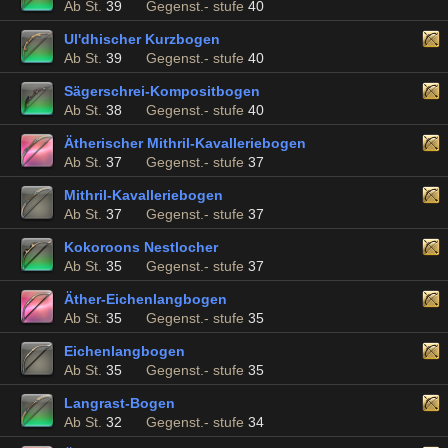
Ab St.
39
Gegenst.- stufe
40
Ul'dhischer Kurzbogen
Ab St.
39
Gegenst.- stufe
40
Sägerschrei-Kompositbogen
Ab St.
38
Gegenst.- stufe
40
Ätherischer Mithril-Kavalleriebogen
Ab St.
37
Gegenst.- stufe
37
Mithril-Kavalleriebogen
Ab St.
37
Gegenst.- stufe
37
Kokoroons Nestlocher
Ab St.
35
Gegenst.- stufe
37
Äther-Eichenlangbogen
Ab St.
35
Gegenst.- stufe
35
Eichenlangbogen
Ab St.
35
Gegenst.- stufe
35
Langrast-Bogen
Ab St.
32
Gegenst.- stufe
34