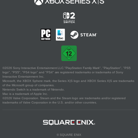
©2026 Sony Interactive Entertainment LLC."PlayStation Family Mark", "PlayStation", "PS5
logo", "PS5", "PS4 logo" and "PS4" are registered trademarks or trademarks of Sony
Interactive Entertainment Inc.
Microsoft, the XBOX Sphere mark, the Series X|S logo and XBOX Series X|S are trademarks
of the Microsoft group of companies.
Nintendo Switch is a trademark of Nintendo.
Mac is a trademark of Apple Inc.
©2026 Valve Corporation. Steam and the Steam logo are trademarks and/or registered
trademarks of Valve Corporation in the U.S. and/or other countries.
© SQUARE ENIX