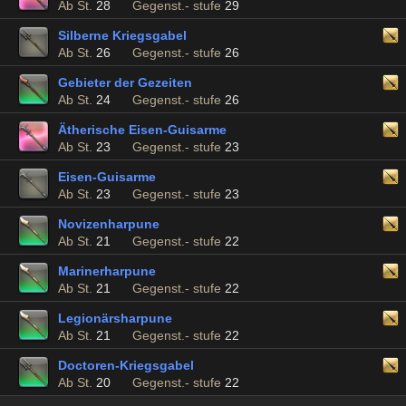
Ab St.
28
Gegenst.- stufe
29
Silberne Kriegsgabel
Ab St.
26
Gegenst.- stufe
26
Gebieter der Gezeiten
Ab St.
24
Gegenst.- stufe
26
Ätherische Eisen-Guisarme
Ab St.
23
Gegenst.- stufe
23
Eisen-Guisarme
Ab St.
23
Gegenst.- stufe
23
Novizenharpune
Ab St.
21
Gegenst.- stufe
22
Marinerharpune
Ab St.
21
Gegenst.- stufe
22
Legionärsharpune
Ab St.
21
Gegenst.- stufe
22
Doctoren-Kriegsgabel
Ab St.
20
Gegenst.- stufe
22