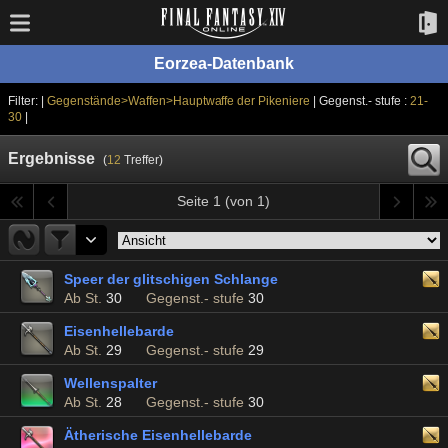
Eorzea-Datenbank
Filter: |
Gegenstände>Waffen>Hauptwaffe der Pikeniere
| Gegenst.- stufe :
21-
30
|
Ergebnisse
(
12
Treffer)
Seite 1 (von 1)
Speer der glitschigen Schlange
Ab St.
30
Gegenst.- stufe
30
Eisenhellebarde
Ab St.
29
Gegenst.- stufe
29
Wellenspalter
Ab St.
28
Gegenst.- stufe
30
Ätherische Eisenhellebarde