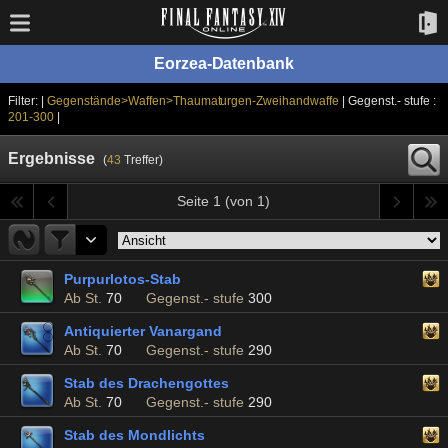
Eorzea-Datenbank
Filter: |
Gegenstände>Waffen>Thaumaturgen-Zweihandwaffe
| Gegenst.- stufe :
201-300
|
Ergebnisse
(
43
Treffer)
Seite 1 (von 1)
Purpurlotos-Stab
Ab St.
70
Gegenst.- stufe
300
Antiquierter Vanargand
Ab St.
70
Gegenst.- stufe
290
Stab des Drachengottes
Ab St.
70
Gegenst.- stufe
290
Stab des Mondlichts