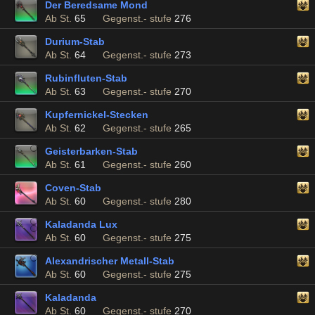
Der Beredsame Mond
Ab St.
65
Gegenst.- stufe
276
Durium-Stab
Ab St.
64
Gegenst.- stufe
273
Rubinfluten-Stab
Ab St.
63
Gegenst.- stufe
270
Kupfernickel-Stecken
Ab St.
62
Gegenst.- stufe
265
Geisterbarken-Stab
Ab St.
61
Gegenst.- stufe
260
Coven-Stab
Ab St.
60
Gegenst.- stufe
280
Kaladanda Lux
Ab St.
60
Gegenst.- stufe
275
Alexandrischer Metall-Stab
Ab St.
60
Gegenst.- stufe
275
Kaladanda
Ab St.
60
Gegenst.- stufe
270