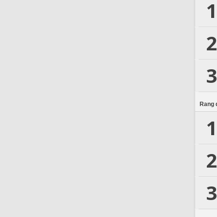
1
2
3
Rang d
1
2
3