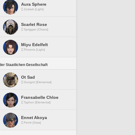
Aura Sphere
Zodiark [Light]
Scarlet Rose
Spriggan [Chaos]
Miyu Edelfelt
Phoenix [Light]
er Staatlichen Gesellschaft
Ot Sad
Gungnir [Elemental]
Fransabelle Chloe
Typhon [Elemental]
Ennet Akoya
Fenrir [Gaia]