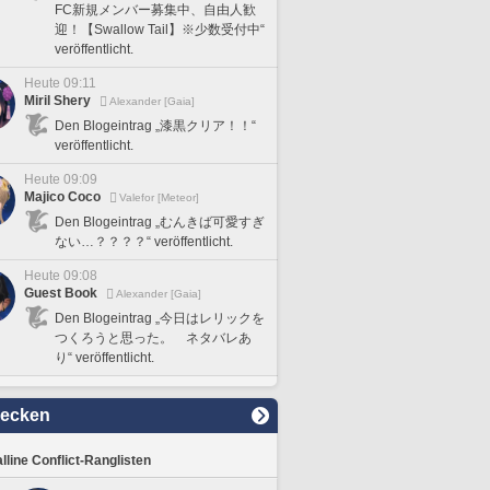
FC新規メンバー募集中、自由人歓
迎！【Swallow Tail】※少数受付中“
veröffentlicht.
Heute 09:11
Miril Shery
Alexander [Gaia]
Den Blogeintrag „漆黒クリア！！“
veröffentlicht.
Heute 09:09
Majico Coco
Valefor [Meteor]
Den Blogeintrag „むんきば可愛すぎ
ない…？？？？“ veröffentlicht.
Heute 09:08
Guest Book
Alexander [Gaia]
Den Blogeintrag „今日はレリックを
つくろうと思った。 ネタバレあ
り“ veröffentlicht.
decken
lline Conflict-Ranglisten