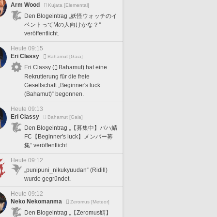
Arm Wood
Kujata [Elemental]
Den Blogeintrag „妖怪ウォッチのイ
ベントってMの人向けかな？“
veröffentlicht.
Heute 09:15
Eri Classy
Bahamut [Gaia]
Eri Classy (
Bahamut) hat eine
Rekrutierung für die freie
Gesellschaft „Beginner's luck
(Bahamut)“ begonnen.
Heute 09:13
Eri Classy
Bahamut [Gaia]
Den Blogeintrag „【募集中】バハ鯖
FC【Beginner's luck】メンバー募
集“ veröffentlicht.
Heute 09:12
„punipuni_nikukyuudan“ (Ridill)
wurde gegründet.
Heute 09:12
Neko Nekomanma
Zeromus [Meteor]
Den Blogeintrag „【Zeromus鯖】