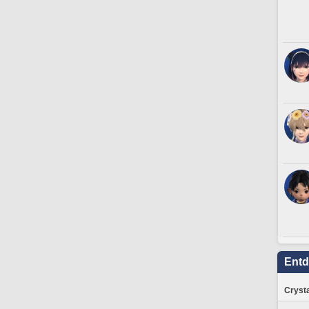
Ent
Crysta