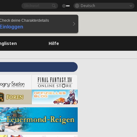
Deutsch
Check deine Charakterdetails
Einloggen
nglisten
Hilfe