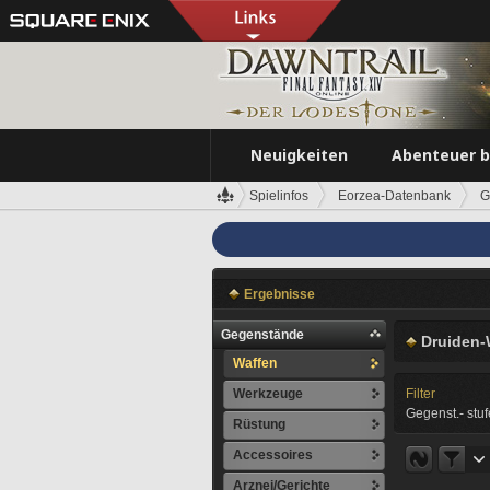
Neuigkeiten
Abenteuer 
Spielinfos
Eorzea-Datenbank
G
Ergebnisse
Gegenstände
Druiden-
Waffen
Werkzeuge
Filter
Gegenst.- stuf
Rüstung
Accessoires
Arznei/Gerichte