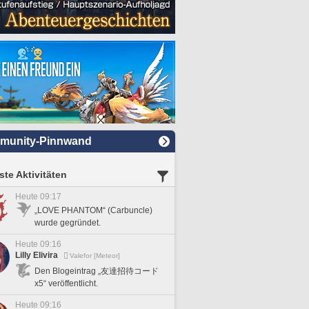
munity-Pinnwand
te Aktivitäten
Heute 09:17
„LOVE PHANTOM“ (Carbuncle)
wurde gegründet.
Heute 09:16
Lilly Elivira
Valefor [Meteor]
Den Blogeintrag „友達招待コード
x5“ veröffentlicht.
Heute 09:16