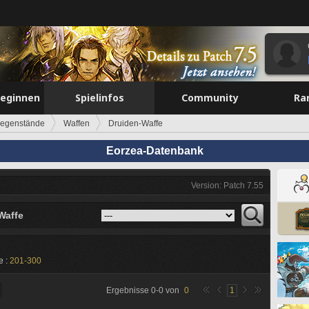
beginnen
Spielinfos
Community
Ra
egenstände
Waffen
Druiden-Waffe
Eorzea-Datenbank
Version: Patch 7.55
Waffe
e :
201-300
Ergebnisse
0
-
0
von
0
1