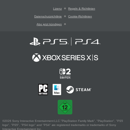
Lizenz
Regeln & Richtlinien
Datenschutzrichtlinie
Cookie-Richtlinien
Abo jetzt kündigen
©2026 Sony Interactive Entertainment LLC."PlayStation Family Mark", "PlayStation", "PS5
logo", "PS5", "PS4 logo" and "PS4" are registered trademarks or trademarks of Sony
Interactive Entertainment Inc.