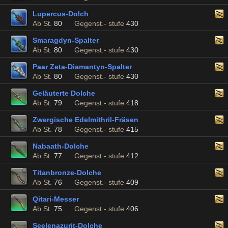
Lupercus-Dolch
Ab St.
80
Gegenst.- stufe
430
Smaragdyn-Spalter
Ab St.
80
Gegenst.- stufe
430
Paar Zeta-Diamantyn-Spalter
Ab St.
80
Gegenst.- stufe
430
Geläuterte Dolche
Ab St.
79
Gegenst.- stufe
418
Zwergische Edelmithril-Fräsen
Ab St.
78
Gegenst.- stufe
415
Nabaath-Dolche
Ab St.
77
Gegenst.- stufe
412
Titanbronze-Dolche
Ab St.
76
Gegenst.- stufe
409
Qitari-Messer
Ab St.
75
Gegenst.- stufe
406
Seelenazurit-Dolche