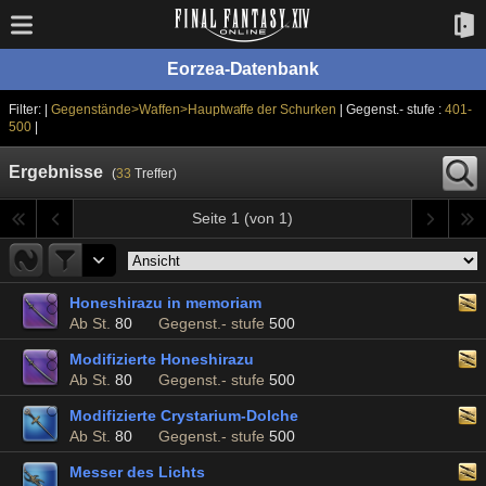
Eorzea-Datenbank
Filter: |
Gegenstände>Waffen>Hauptwaffe der Schurken
| Gegenst.- stufe :
401-
500
|
Ergebnisse
(
33
Treffer)
Seite 1 (von 1)
Honeshirazu in memoriam
Ab St.
80
Gegenst.- stufe
500
Modifizierte Honeshirazu
Ab St.
80
Gegenst.- stufe
500
Modifizierte Crystarium-Dolche
Ab St.
80
Gegenst.- stufe
500
Messer des Lichts