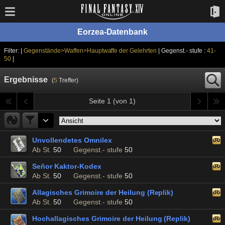
Eorzea-Datenbank
Filter: |
Gegenstände>Waffen>Hauptwaffe der Gelehrten
| Gegenst.- stufe :
41-
50
|
Ergebnisse
(
5
Treffer)
Seite 1 (von 1)
Unvollendetes Omnilex
Ab St.
50
Gegenst.- stufe
50
Señor Kaktor-Kodex
Ab St.
50
Gegenst.- stufe
50
Allagisches Grimoire der Heilung (Replik)
Ab St.
50
Gegenst.- stufe
50
Hochallagisches Grimoire der Heilung (Replik)