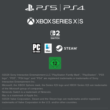
©2026 Sony Interactive Entertainment LLC."PlayStation Family Mark", "PlayStation", "PS5
logo", "PS5", "PS4 logo" and "PS4" are registered trademarks or trademarks of Sony
Interactive Entertainment Inc.
Microsoft, the XBOX Sphere mark, the Series X|S logo and XBOX Series X|S are trademarks
of the Microsoft group of companies.
Nintendo Switch is a trademark of Nintendo.
Mac is a trademark of Apple Inc.
©2026 Valve Corporation. Steam and the Steam logo are trademarks and/or registered
trademarks of Valve Corporation in the U.S. and/or other countries.