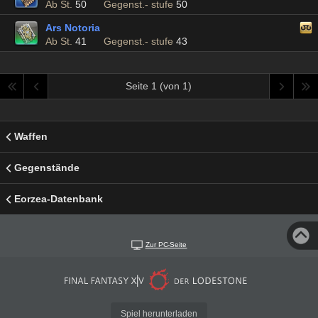
Ab St.
50
Gegenst.- stufe
50
Ars Notoria
Ab St.
41
Gegenst.- stufe
43
Seite 1 (von 1)
Waffen
Gegenstände
Eorzea-Datenbank
Zur PC-Seite
Spiel herunterladen