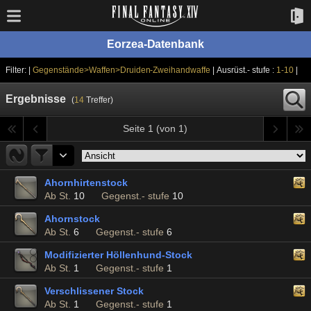
Eorzea-Datenbank
Filter: |
Gegenstände>Waffen>Druiden-Zweihandwaffe
| Ausrüst.- stufe :
1-10
|
Ergebnisse
(
14
Treffer)
Seite 1 (von 1)
Ahornhirtenstock
Ab St.
10
Gegenst.- stufe
10
Ahornstock
Ab St.
6
Gegenst.- stufe
6
Modifizierter Höllenhund-Stock
Ab St.
1
Gegenst.- stufe
1
Verschlissener Stock
Ab St.
1
Gegenst.- stufe
1