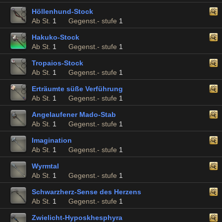
Höllenhund-Stock
Ab St.
1
Gegenst.- stufe
1
Hakuko-Stock
Ab St.
1
Gegenst.- stufe
1
Tropaios-Stock
Ab St.
1
Gegenst.- stufe
1
Erträumte süße Verführung
Ab St.
1
Gegenst.- stufe
1
Angelaufener Mado-Stab
Ab St.
1
Gegenst.- stufe
1
Imagination
Ab St.
1
Gegenst.- stufe
1
Wyrmtal
Ab St.
1
Gegenst.- stufe
1
Schwarzherz-Sense des Herzens
Ab St.
1
Gegenst.- stufe
1
Zwielicht-Hyposkhesphyra