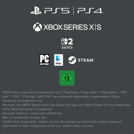
©2026 Sony Interactive Entertainment LLC."PlayStation Family Mark", "PlayStation", "PS5
logo", "PS5", "PS4 logo" and "PS4" are registered trademarks or trademarks of Sony
Interactive Entertainment Inc.
Microsoft, the XBOX Sphere mark, the Series X|S logo and XBOX Series X|S are trademarks
of the Microsoft group of companies.
Nintendo Switch is a trademark of Nintendo.
Mac is a trademark of Apple Inc.
©2026 Valve Corporation. Steam and the Steam logo are trademarks and/or registered
trademarks of Valve Corporation in the U.S. and/or other countries.