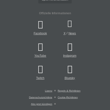
Offizielle Informationen
/
Facebook
X
News
YouTube
Instagram
Twitch
Bluesky
Lizenz
Regeln & Richtlinien
Datenschutzrichtlinie
Cookie-Richtlinien
Abo jetzt kündigen