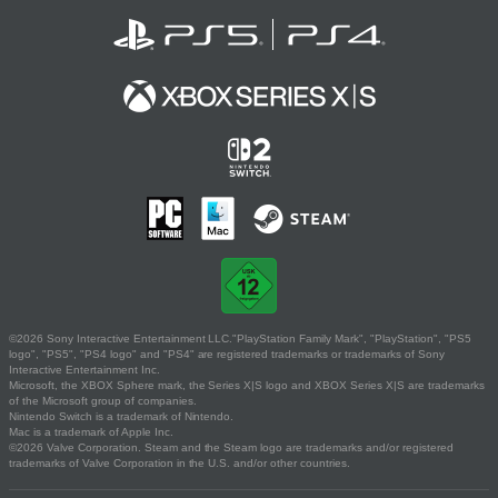
©2026 Sony Interactive Entertainment LLC."PlayStation Family Mark", "PlayStation", "PS5
logo", "PS5", "PS4 logo" and "PS4" are registered trademarks or trademarks of Sony
Interactive Entertainment Inc.
Microsoft, the XBOX Sphere mark, the Series X|S logo and XBOX Series X|S are trademarks
of the Microsoft group of companies.
Nintendo Switch is a trademark of Nintendo.
Mac is a trademark of Apple Inc.
©2026 Valve Corporation. Steam and the Steam logo are trademarks and/or registered
trademarks of Valve Corporation in the U.S. and/or other countries.