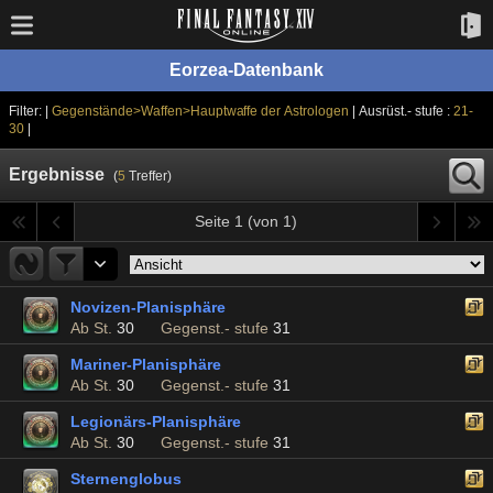
Eorzea-Datenbank
Filter: |
Gegenstände>Waffen>Hauptwaffe der Astrologen
| Ausrüst.- stufe :
21-
30
|
Ergebnisse
(
5
Treffer)
Seite 1 (von 1)
Novizen-Planisphäre
Ab St.
30
Gegenst.- stufe
31
Mariner-Planisphäre
Ab St.
30
Gegenst.- stufe
31
Legionärs-Planisphäre
Ab St.
30
Gegenst.- stufe
31
Sternenglobus