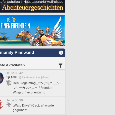
munity-Pinnwand
te Aktivitäten
Heute 05:42
Jiji Adel
Pandaemonium [Mana]
Den Blogeintrag „パンデモニュム・
フリーカンパニー「Freedom
Wings」“ veröffentlicht.
Heute 05:39
„Warp Drive“ (Cactuar) wurde
gegründet.