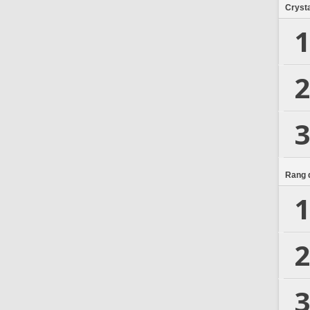
Crysta
1
2
3
Rang d
1
2
3