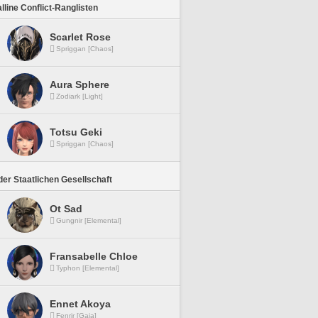
lline Conflict-Ranglisten
Scarlet Rose
Spriggan [Chaos]
Aura Sphere
Zodiark [Light]
Totsu Geki
Spriggan [Chaos]
er Staatlichen Gesellschaft
Ot Sad
Gungnir [Elemental]
Fransabelle Chloe
Typhon [Elemental]
Ennet Akoya
Fenrir [Gaia]