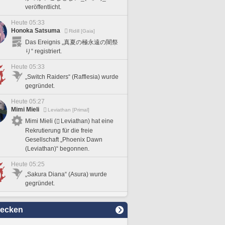
veröffentlicht.
Heute 05:33
Honoka Satsuma
Ridill [Gaia]
Das Ereignis „真夏の極永遠の闇祭
り“ registriert.
Heute 05:33
„Switch Raiders“ (Rafflesia) wurde
gegründet.
Heute 05:27
Mimi Mieli
Leviathan [Primal]
Mimi Mieli (
Leviathan) hat eine
Rekrutierung für die freie
Gesellschaft „Phoenix Dawn
(Leviathan)“ begonnen.
Heute 05:25
„Sakura Diana“ (Asura) wurde
gegründet.
decken