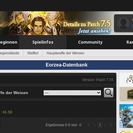
beginnen
Spielinfos
Community
Ra
egenstände
Waffen
Hauptwaffe der Weisen
Eorzea-Datenbank
Version: Patch 7.55
fe der Weisen
 :
41-50
Ergebnisse
0
-
0
von
0
1