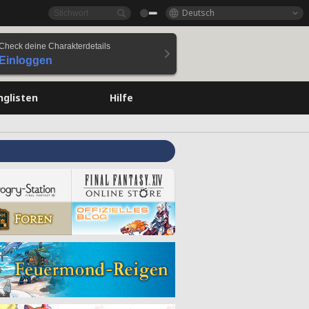
Deutsch
Check deine Charakterdetails
Einloggen
nglisten
Hilfe