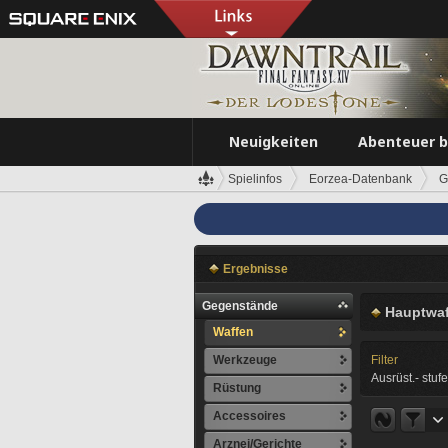
Neuigkeiten
Abenteuer 
Spielinfos
Eorzea-Datenbank
G
Ergebnisse
Gegenstände
Hauptwaf
Waffen
Werkzeuge
Filter
Ausrüst.- stufe
Rüstung
Accessoires
Arznei/Gerichte