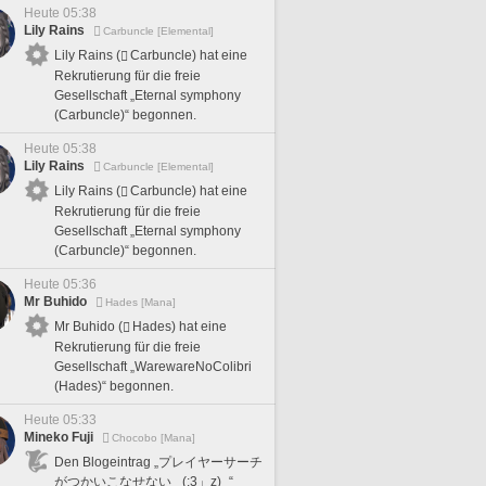
Heute 05:38
Lily Rains
Carbuncle [Elemental]
Lily Rains (
Carbuncle) hat eine
Rekrutierung für die freie
Gesellschaft „Eternal symphony
(Carbuncle)“ begonnen.
Heute 05:38
Lily Rains
Carbuncle [Elemental]
Lily Rains (
Carbuncle) hat eine
Rekrutierung für die freie
Gesellschaft „Eternal symphony
(Carbuncle)“ begonnen.
Heute 05:36
Mr Buhido
Hades [Mana]
Mr Buhido (
Hades) hat eine
Rekrutierung für die freie
Gesellschaft „WarewareNoColibri
(Hades)“ begonnen.
Heute 05:33
Mineko Fuji
Chocobo [Mana]
Den Blogeintrag „プレイヤーサーチ
がつかいこなせない _(:3」z)_“