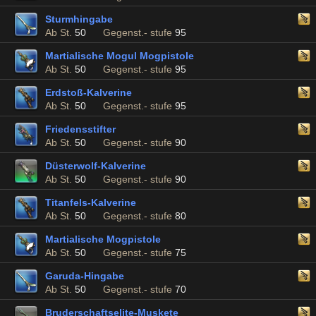
Sturmhingabe
Ab St.
50
Gegenst.- stufe
95
Martialische Mogul Mogpistole
Ab St.
50
Gegenst.- stufe
95
Erdstoß-Kalverine
Ab St.
50
Gegenst.- stufe
95
Friedensstifter
Ab St.
50
Gegenst.- stufe
90
Düsterwolf-Kalverine
Ab St.
50
Gegenst.- stufe
90
Titanfels-Kalverine
Ab St.
50
Gegenst.- stufe
80
Martialische Mogpistole
Ab St.
50
Gegenst.- stufe
75
Garuda-Hingabe
Ab St.
50
Gegenst.- stufe
70
Bruderschaftselite-Muskete