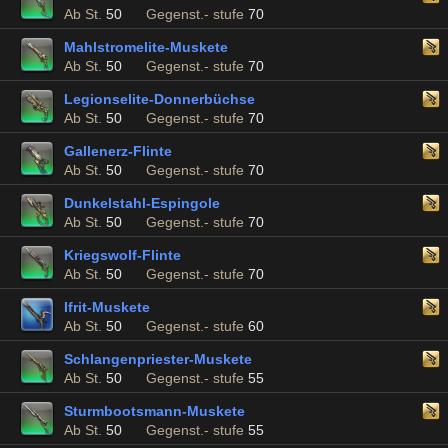
Ab St.
50
Gegenst.- stufe
70
Mahlstromelite-Muskete
Ab St.
50
Gegenst.- stufe
70
Legionselite-Donnerbüchse
Ab St.
50
Gegenst.- stufe
70
Gallenerz-Flinte
Ab St.
50
Gegenst.- stufe
70
Dunkelstahl-Espingole
Ab St.
50
Gegenst.- stufe
70
Kriegswolf-Flinte
Ab St.
50
Gegenst.- stufe
70
Ifrit-Muskete
Ab St.
50
Gegenst.- stufe
60
Schlangenpriester-Muskete
Ab St.
50
Gegenst.- stufe
55
Sturmbootsmann-Muskete
Ab St.
50
Gegenst.- stufe
55