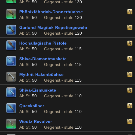
Ab St.
50
Gegenst.- stufe
130
Phönixfähnrich-Donnerbüchse
Ab St.
50
Gegenst.- stufe
130
Garlond-Magitek-Repetiergewehr
Ab St.
50
Gegenst.- stufe
120
Hochallagische Pistole
Ab St.
50
Gegenst.- stufe
115
Shiva-Diamantmuskete
Ab St.
50
Gegenst.- stufe
115
Mythrit-Hakenbüchse
Ab St.
50
Gegenst.- stufe
115
Shiva-Eismuskete
Ab St.
50
Gegenst.- stufe
110
Quecksilber
Ab St.
50
Gegenst.- stufe
110
Wootz-Revolver
Ab St.
50
Gegenst.- stufe
110