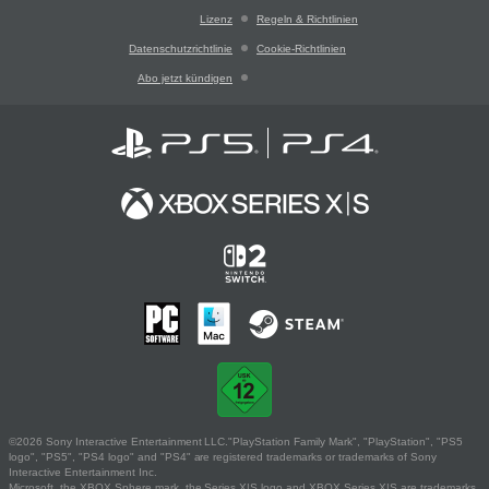
Lizenz
Regeln & Richtlinien
Datenschutzrichtlinie
Cookie-Richtlinien
Abo jetzt kündigen
©2026 Sony Interactive Entertainment LLC."PlayStation Family Mark", "PlayStation", "PS5
logo", "PS5", "PS4 logo" and "PS4" are registered trademarks or trademarks of Sony
Interactive Entertainment Inc.
Microsoft, the XBOX Sphere mark, the Series X|S logo and XBOX Series X|S are trademarks