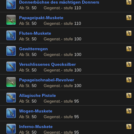
Donnerbüchse des mächtigen Donners
Ab St.
50
Gegenst.- stufe
110
Papageipakt-Muskete
Ab St.
50
Gegenst.- stufe
110
Fluten-Muskete
Ab St.
50
Gegenst.- stufe
100
Gewitterregen
Ab St.
50
Gegenst.- stufe
100
Verschlissenes Quecksilber
Ab St.
50
Gegenst.- stufe
100
Papageischnabel-Revolver
Ab St.
50
Gegenst.- stufe
100
Allagische Pistole
Ab St.
50
Gegenst.- stufe
95
Wogen-Muskete
Ab St.
50
Gegenst.- stufe
95
Inferno-Muskete
Ab St.
50
Gegenst.- stufe
95