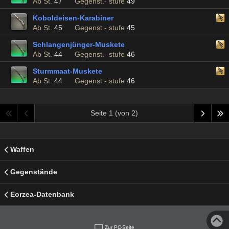
Ab St.
47
Gegenst.- stufe
49
Koboldeisen-Karabiner
Ab St.
45
Gegenst.- stufe
45
Schlangenjünger-Muskete
Ab St.
44
Gegenst.- stufe
46
Sturmmaat-Muskete
Ab St.
44
Gegenst.- stufe
46
Seite 1 (von 2)
Waffen
Gegenstände
Eorzea-Datenbank
Zur PC-Seite