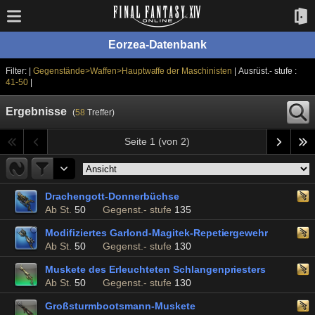
Eorzea-Datenbank
Filter: |
Gegenstände>Waffen>Hauptwaffe der Maschinisten
| Ausrüst.- stufe :
41-50
|
Ergebnisse
(
58
Treffer)
Seite 1 (von 2)
Drachengott-Donnerbüchse
Ab St.
50
Gegenst.- stufe
135
Modifiziertes Garlond-Magitek-Repetiergewehr
Ab St.
50
Gegenst.- stufe
130
Muskete des Erleuchteten Schlangenpriesters
Ab St.
50
Gegenst.- stufe
130
Großsturmbootsmann-Muskete