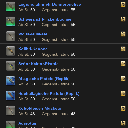
Legionsfähnrich-Donnerbüchse
Ab St.
50
Gegenst.- stufe
55
Schwarzlicht-Hakenbüchse
Ab St.
50
Gegenst.- stufe
55
Wolfs-Muskete
Ab St.
50
Gegenst.- stufe
55
Kolibri-Kanone
Ab St.
50
Gegenst.- stufe
50
Señor Kaktor-Pistole
Ab St.
50
Gegenst.- stufe
50
Allagische Pistole (Replik)
Ab St.
50
Gegenst.- stufe
50
Hochallagische Pistole (Replik)
Ab St.
50
Gegenst.- stufe
50
Koboldeisen-Muskete
Ab St.
48
Gegenst.- stufe
48
Ausrotter