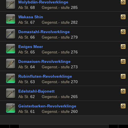
Molybdän-Revolverklinge
Ab St.
68
Gegenst.- stufe
285
Wakasa Shin
Ab St.
67
Gegenst.- stufe
282
Domastahl-Revolverklinge
Ab St.
66
Gegenst.- stufe
279
Ewiges Meer
Ab St.
65
Gegenst.- stufe
276
Domaeisen-Revolverklinge
Ab St.
64
Gegenst.- stufe
273
Rubinfluten-Revolverklinge
Ab St.
63
Gegenst.- stufe
270
Edelstahl-Bajonett
Ab St.
62
Gegenst.- stufe
265
Geisterbarken-Revolverklinge
Ab St.
61
Gegenst.- stufe
260