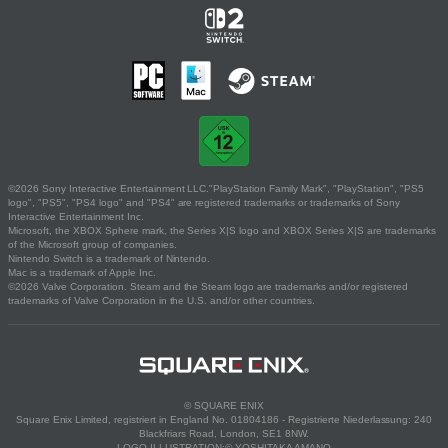
©2026 Sony Interactive Entertainment LLC."PlayStation Family Mark", "PlayStation", "PS5
logo", "PS5", "PS4 logo" and "PS4" are registered trademarks or trademarks of Sony
Interactive Entertainment Inc.
Microsoft, the XBOX Sphere mark, the Series X|S logo and XBOX Series X|S are trademarks
of the Microsoft group of companies.
Nintendo Switch is a trademark of Nintendo.
Mac is a trademark of Apple Inc.
©2026 Valve Corporation. Steam and the Steam logo are trademarks and/or registered
trademarks of Valve Corporation in the U.S. and/or other countries.
© SQUARE ENIX
Square Enix Limited, registriert in England No. 01804186 - Registrierte Niederlassung: 240
Blackfriars Road, London, SE1 8NW.
LOGO ILLUSTRATION:© YOSHITAKA AMANO