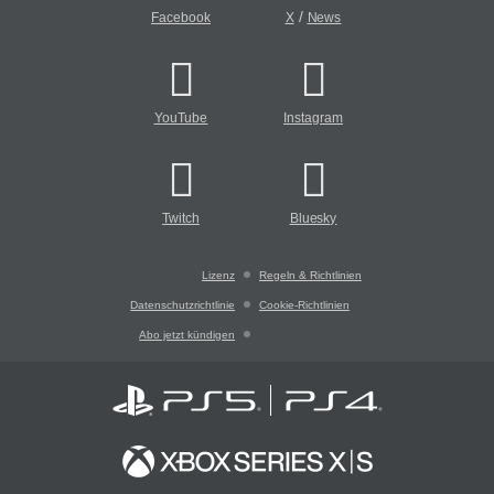
/
Facebook
X
News
YouTube
Instagram
Twitch
Bluesky
Lizenz
Regeln & Richtlinien
Datenschutzrichtlinie
Cookie-Richtlinien
Abo jetzt kündigen