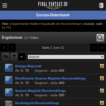
Eorzea-Datenbank
Filter: |
Gegenstände>Waffen>Hauptwaffe der Revolverklingen
| Ausrüst.- stufe :
61-70
|
Ergebnisse
(
20
Treffer)
Seite 1 (von 1)
Omega-Bajonett
Ab St.
70
Gegenst.- stufe
405
Modifizierte Scaeva-Magitek-Revolverklinge
Ab St.
70
Gegenst.- stufe
400
Scaeva-Magitek-Revolverklinge
Ab St.
70
Gegenst.- stufe
390
Dunkelgold-Revolverklinge