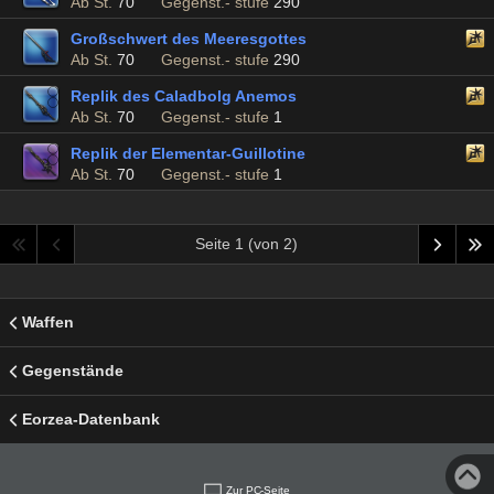
Ab St.
70
Gegenst.- stufe
290
Großschwert des Meeresgottes
Ab St.
70
Gegenst.- stufe
290
Replik des Caladbolg Anemos
Ab St.
70
Gegenst.- stufe
1
Replik der Elementar-Guillotine
Ab St.
70
Gegenst.- stufe
1
Seite 1 (von 2)
Waffen
Gegenstände
Eorzea-Datenbank
Zur PC-Seite