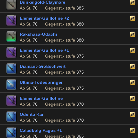
Dunkelgold-Claymore
Ab St.
70
Gegenst.- stufe
385
Elementar-Guillotine +2
Ab St.
70
Gegenst.- stufe
380
Rakshasa-Odachi
Ab St.
70
Gegenst.- stufe
380
Elementar-Guillotine +1
Ab St.
70
Gegenst.- stufe
375
Diamant-Großschwert
Ab St.
70
Gegenst.- stufe
375
Ultima-Todesbringer
Ab St.
70
Gegenst.- stufe
375
Elementar-Guillotine
Ab St.
70
Gegenst.- stufe
370
Odenta Kai
Ab St.
70
Gegenst.- stufe
370
Caladbolg Pagos +1
Ab St.
70
Gegenst.- stufe
365