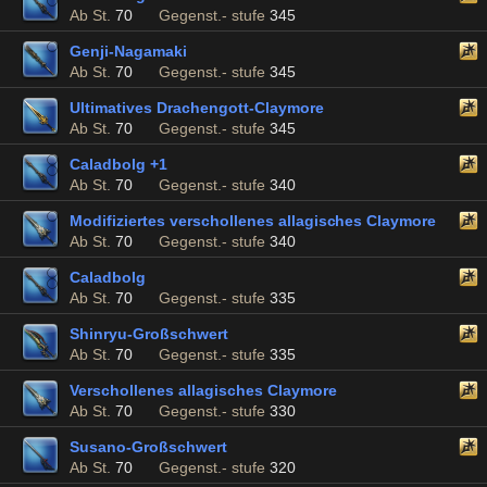
Ab St.
70
Gegenst.- stufe
345
Genji-Nagamaki
Ab St.
70
Gegenst.- stufe
345
Ultimatives Drachengott-Claymore
Ab St.
70
Gegenst.- stufe
345
Caladbolg +1
Ab St.
70
Gegenst.- stufe
340
Modifiziertes verschollenes allagisches Claymore
Ab St.
70
Gegenst.- stufe
340
Caladbolg
Ab St.
70
Gegenst.- stufe
335
Shinryu-Großschwert
Ab St.
70
Gegenst.- stufe
335
Verschollenes allagisches Claymore
Ab St.
70
Gegenst.- stufe
330
Susano-Großschwert
Ab St.
70
Gegenst.- stufe
320