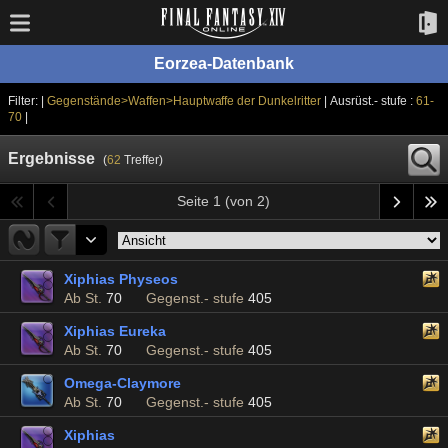
Eorzea-Datenbank
Filter: |
Gegenstände>Waffen>Hauptwaffe der Dunkelritter
| Ausrüst.- stufe :
61-
70
|
Ergebnisse
(
62
Treffer)
Seite 1 (von 2)
Xiphias Physeos
Ab St.
70
Gegenst.- stufe
405
Xiphias Eureka
Ab St.
70
Gegenst.- stufe
405
Omega-Claymore
Ab St.
70
Gegenst.- stufe
405
Xiphias