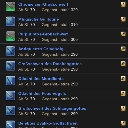
Chromeisen-Großschwert
Ab St.
70
Gegenst.- stufe
320
Mhigische Guillotine
Ab St.
70
Gegenst.- stufe
310
Purpurlotos-Großschwert
Ab St.
70
Gegenst.- stufe
300
Antiquiertes Caladbolg
Ab St.
70
Gegenst.- stufe
290
Großschwert des Drachengottes
Ab St.
70
Gegenst.- stufe
290
Odachi des Mondlichts
Ab St.
70
Gegenst.- stufe
290
Odachi des Feuervogels
Ab St.
70
Gegenst.- stufe
290
Großschwert des Schlangengottes
Ab St.
70
Gegenst.- stufe
290
Belebtes Byakko-Großschwert