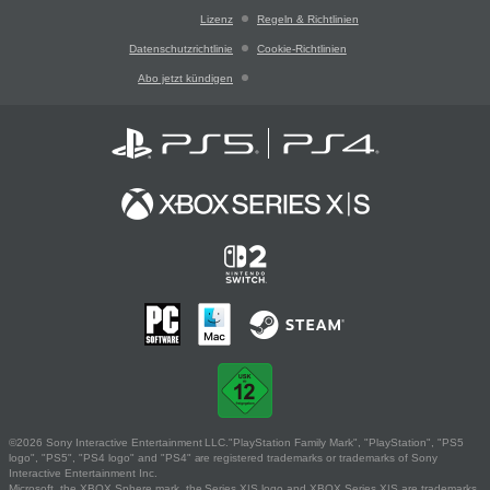
Lizenz
Regeln & Richtlinien
Datenschutzrichtlinie
Cookie-Richtlinien
Abo jetzt kündigen
©2026 Sony Interactive Entertainment LLC."PlayStation Family Mark", "PlayStation", "PS5
logo", "PS5", "PS4 logo" and "PS4" are registered trademarks or trademarks of Sony
Interactive Entertainment Inc.
Microsoft, the XBOX Sphere mark, the Series X|S logo and XBOX Series X|S are trademarks