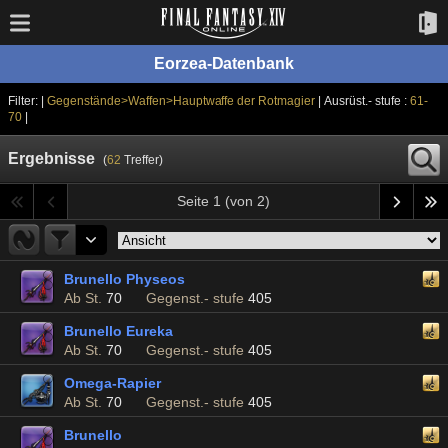
Eorzea-Datenbank
Filter: |
Gegenstände>Waffen>Hauptwaffe der Rotmagier
| Ausrüst.- stufe :
61-
70
|
Ergebnisse
(
62
Treffer)
Seite 1 (von 2)
Brunello Physeos
Ab St.
70
Gegenst.- stufe
405
Brunello Eureka
Ab St.
70
Gegenst.- stufe
405
Omega-Rapier
Ab St.
70
Gegenst.- stufe
405
Brunello