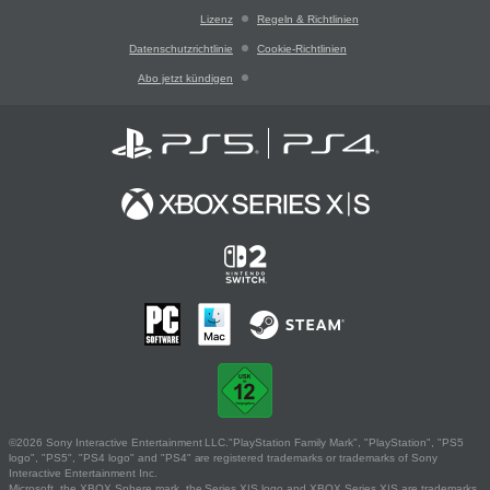
Lizenz
Regeln & Richtlinien
Datenschutzrichtlinie
Cookie-Richtlinien
Abo jetzt kündigen
©2026 Sony Interactive Entertainment LLC."PlayStation Family Mark", "PlayStation", "PS5
logo", "PS5", "PS4 logo" and "PS4" are registered trademarks or trademarks of Sony
Interactive Entertainment Inc.
Microsoft, the XBOX Sphere mark, the Series X|S logo and XBOX Series X|S are trademarks