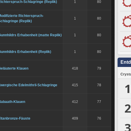
ichterspruch-Schlagringe (Replik)
1
80
odifizierte Richterspruch-
1
80
chlagringe (Replik)
unnhildrs Erhabenheit (matte Replik)
1
80
unnhildrs Erhabenheit (Replik)
1
80
Ent
Geläuterte Klauen
418
79
Crysta
1
wergische Edelmithril-Schlagringe
415
78
Nabaath-Klauen
412
77
2
Titanbronze-Fäuste
409
76
3