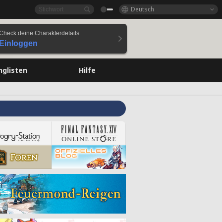
Deutsch
Check deine Charakterdetails
Einloggen
nglisten
Hilfe