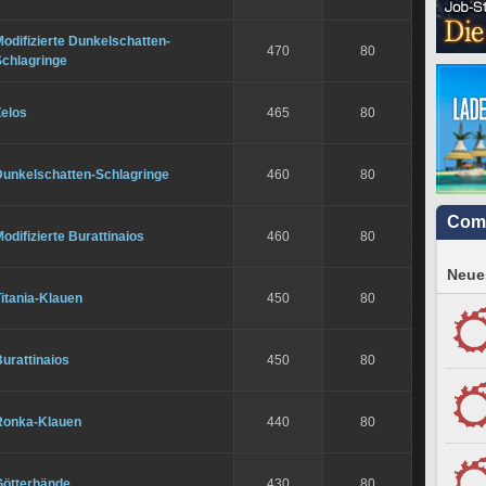
odifizierte Dunkelschatten-
470
80
Schlagringe
Zelos
465
80
Dunkelschatten-Schlagringe
460
80
Com
odifizierte Burattinaios
460
80
Neues
itania-Klauen
450
80
urattinaios
450
80
Ronka-Klauen
440
80
Götterhände
430
80