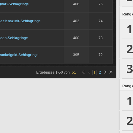
itari-Schlagringe
406
75
Rang d
eelenazurit-Schlagringe
403
74
1
Feen-Schlagringe
400
73
2
Dunkelgold-Schlagringe
395
72
3
Ergebnisse
1
-
50
von
51
1
2
Rang d
1
2