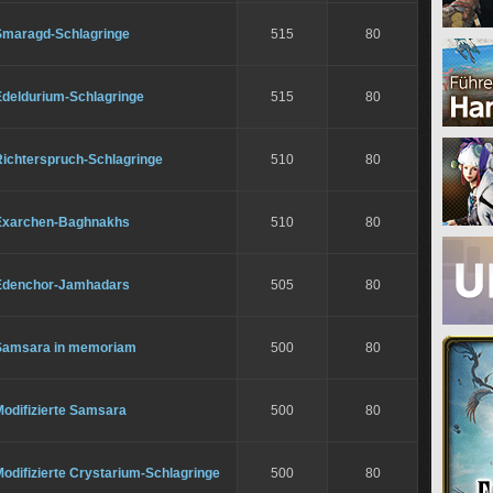
Smaragd-Schlagringe
515
80
Edeldurium-Schlagringe
515
80
Richterspruch-Schlagringe
510
80
Exarchen-Baghnakhs
510
80
Edenchor-Jamhadars
505
80
Samsara in memoriam
500
80
Modifizierte Samsara
500
80
odifizierte Crystarium-Schlagringe
500
80