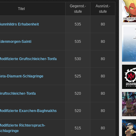
Gegenst.-
Ausrüst.-
Titel
stufe
stufe
Gunnhildrs Erhabenheit
535
80
Edenmorgen-Sainti
535
80
odifizierte Gruftschleicher-Tonfa
530
80
Zeta-Diamant-Schlagringe
525
80
ruftschleicher-Tonfa
520
80
Modifizierte Exarchen-Baghnakhs
520
80
odifizierte Richterspruch-
515
80
Schlagringe