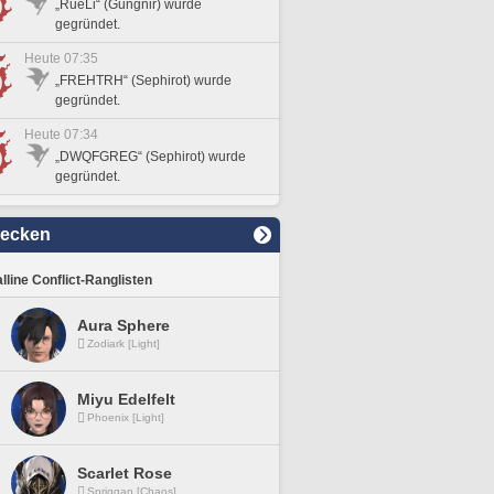
„RueLi“ (Gungnir) wurde
gegründet.
Heute 07:35
„FREHTRH“ (Sephirot) wurde
gegründet.
Heute 07:34
„DWQFGREG“ (Sephirot) wurde
gegründet.
decken
lline Conflict-Ranglisten
Aura Sphere
Zodiark [Light]
Miyu Edelfelt
Phoenix [Light]
Scarlet Rose
Spriggan [Chaos]