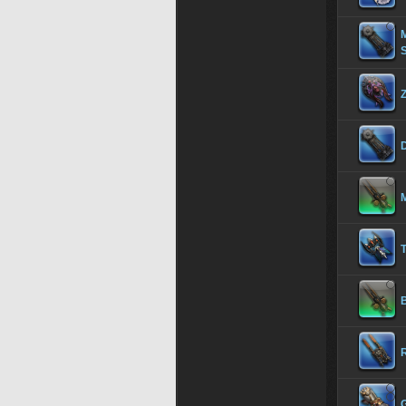
M
M
T
B