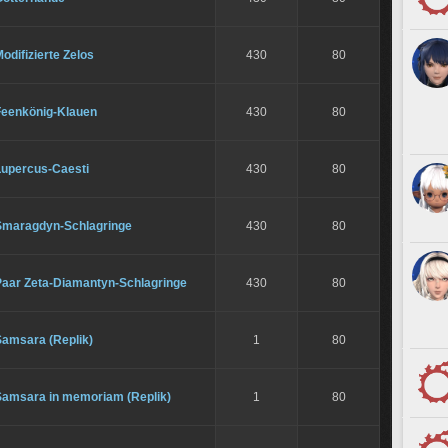
odifizierte Zelos
430
80
Feenkönig-Klauen
430
80
Lupercus-Caesti
430
80
Smaragdyn-Schlagringe
430
80
Paar Zeta-Diamantyn-Schlagringe
430
80
Samsara (Replik)
1
80
Samsara in memoriam (Replik)
1
80