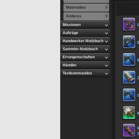
Materialien
Anderes
Missionen
Aufträge
Handwerker-Notizbuch
Sammler-Notizbuch
Errungenschaften
M
Händler
Textkommandos
G
M