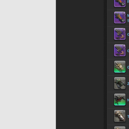
R
M
S
G
G
Z