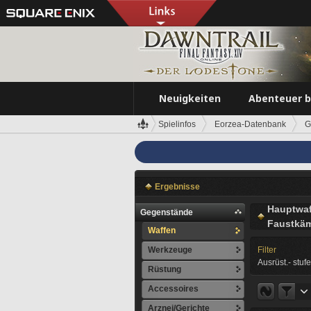
Neuigkeiten
Abenteuer 
Spielinfos
Eorzea-Datenbank
G
Ergebnisse
Hauptwaf
Gegenstände
Faustkäm
Waffen
Werkzeuge
Filter
Ausrüst.- stufe
Rüstung
Accessoires
Arznei/Gerichte