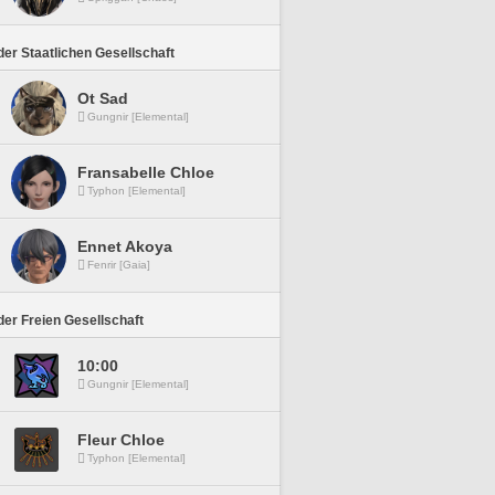
er Staatlichen Gesellschaft
Ot Sad
Gungnir [Elemental]
Fransabelle Chloe
Typhon [Elemental]
Ennet Akoya
Fenrir [Gaia]
er Freien Gesellschaft
10:00
Gungnir [Elemental]
Fleur Chloe
Typhon [Elemental]