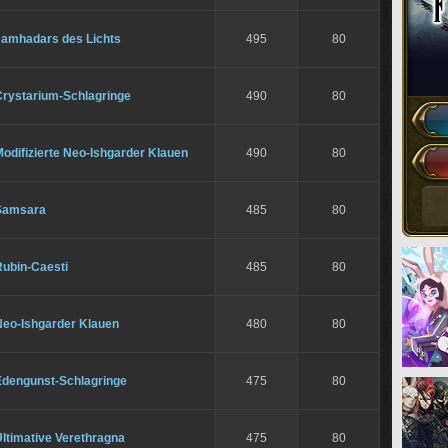
Jamhadars des Lichts
495
80
Crystarium-Schlagringe
490
80
odifizierte Neo-Ishgarder Klauen
490
80
Samsara
485
80
Rubin-Caesti
485
80
Neo-Ishgarder Klauen
480
80
Edengunst-Schlagringe
475
80
ltimative Verethragna
475
80