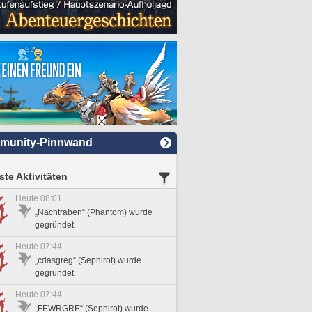
munity-Pinnwand
te Aktivitäten
Heute 08:01
„Nachtraben“ (Phantom) wurde
gegründet.
Heute 07:44
„cdasgreg“ (Sephirot) wurde
gegründet.
Heute 07:44
„FEWRGRE“ (Sephirot) wurde