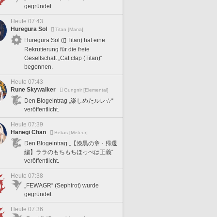
gegründet.
Heute 07:43
Huregura Sol
Titan [Mana]
Huregura Sol (
Titan) hat eine
Rekrutierung für die freie
Gesellschaft „Cat clap (Titan)“
begonnen.
Heute 07:43
Rune Skywalker
Gungnir [Elemental]
Den Blogeintrag „楽しめたルレ☆“
veröffentlicht.
Heute 07:39
Hanegi Chan
Belias [Meteor]
Den Blogeintrag „【漆黒の章・帰還
編】ララのもちもちほっぺは正義“
veröffentlicht.
Heute 07:38
„FEWAGR“ (Sephirot) wurde
gegründet.
Heute 07:36