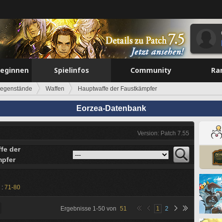
beginnen
Spielinfos
Community
Ra
egenstände
Waffen
Hauptwaffe der Faustkämpfer
Eorzea-Datenbank
Version: Patch 7.55
fe der
pfer
 :
71-80
Ergebnisse
1
-
50
von
51
1
2