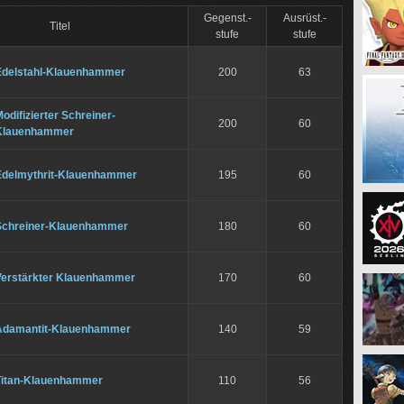
Gegenst.-
Ausrüst.-
Titel
stufe
stufe
Edelstahl-Klauenhammer
200
63
odifizierter Schreiner-
200
60
Klauenhammer
Edelmythrit-Klauenhammer
195
60
Schreiner-Klauenhammer
180
60
Verstärkter Klauenhammer
170
60
Adamantit-Klauenhammer
140
59
Titan-Klauenhammer
110
56