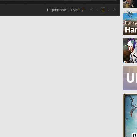
Ergebnisse
1
-
7
von
7
1