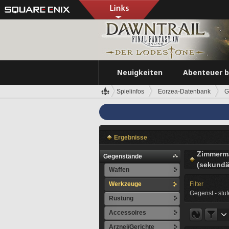
Neuigkeiten
Abenteuer 
Spielinfos
Eorzea-Datenbank
G
Ergebnisse
Zimmerm
Gegenstände
(sekundä
Waffen
Werkzeuge
Filter
Gegenst.- stuf
Rüstung
Accessoires
Arznei/Gerichte