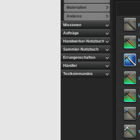
Materialien
Anderes
Missionen
Aufträge
M
Handwerker-Notizbuch
Sammler-Notizbuch
Errungenschaften
Händler
Textkommandos