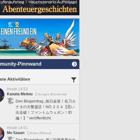
munity-Pinnwand
te Aktivitäten
Heute 14:52
Kanata Meitou
Gungnir [Elemental]
Den Blogeintrag „毎日金策！名刀カ
ナタの大繫盛店！NO.２５４【思い
出走破！ファントムウェポン！ID
編！】“ veröffentlicht.
Heute 14:51
Mo Saaan
Belias [Meteor]
Den Blogeintrag „第二回夏男夏女企