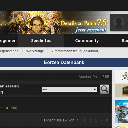
beginnen
Spielinfos
Community
Ra
egenstände
Werkzeuge
Zimmermannszeug (sekundär)
Eorzea-Datenbank
Version: Patch 7.55
annszeug
r)
e :
101-200
Ergebnisse
1
-
7
von
7
1