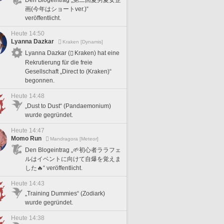
画(今年はショートver.)“
veröffentlicht.
Heute 14:50
Lyanna Dazkar
Kraken [Dynamis]
Lyanna Dazkar (
Kraken) hat eine
Rekrutierung für die freie
Gesellschaft „Direct to (Kraken)“
begonnen.
Heute 14:48
„Dust to Dust“ (Pandaemonium)
wurde gegründet.
Heute 14:47
Momo Run
Mandragora [Meteor]
Den Blogeintrag „🌱初心者ララフェ
ルはイベントに向けて自爆を覚えま
した🔥“ veröffentlicht.
Heute 14:43
„Training Dummies“ (Zodiark)
wurde gegründet.
Heute 14:38