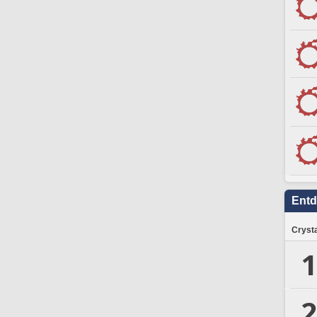
Ent
Crysta
1
2