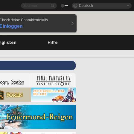
Deutsch
Check deine Charakterdetails
Einloggen
nglisten
Hilfe