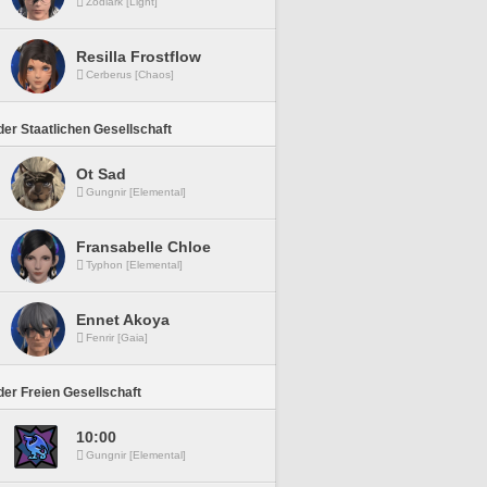
Zodiark [Light]
Resilla Frostflow
Cerberus [Chaos]
er Staatlichen Gesellschaft
Ot Sad
Gungnir [Elemental]
Fransabelle Chloe
Typhon [Elemental]
Ennet Akoya
Fenrir [Gaia]
er Freien Gesellschaft
10:00
Gungnir [Elemental]