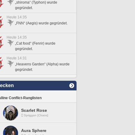
„shiroma“ (Typhon) wurde
gegründet.
Heute 14:35
„FNN“ (Aegis) wurde gegründet.
Heute 14:35
„Cat food“ (Fenrir) wurde
gegründet.
Heute 14:31
„Heavens Garden“ (Alpha) wurde
gegründet.
decken
lline Conflict-Ranglisten
Scarlet Rose
Spriggan [Chaos]
Aura Sphere