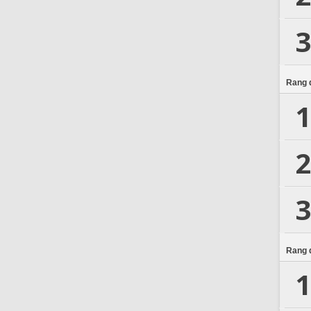
3
Rang d
1
2
3
Rang d
1