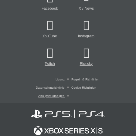
/
Facebook
X
News
YouTube
Instagram
Twitch
Bluesky
Lizenz
Regeln & Richtlinien
Datenschutzrichtlinie
Cookie-Richtlinien
Abo jetzt kündigen