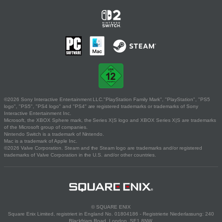
©2026 Sony Interactive Entertainment LLC."PlayStation Family Mark", "PlayStation", "PS5
logo", "PS5", "PS4 logo" and "PS4" are registered trademarks or trademarks of Sony
Interactive Entertainment Inc.
Microsoft, the XBOX Sphere mark, the Series X|S logo and XBOX Series X|S are trademarks
of the Microsoft group of companies.
Nintendo Switch is a trademark of Nintendo.
Mac is a trademark of Apple Inc.
©2026 Valve Corporation. Steam and the Steam logo are trademarks and/or registered
trademarks of Valve Corporation in the U.S. and/or other countries.
© SQUARE ENIX
Square Enix Limited, registriert in England No. 01804186 - Registrierte Niederlassung: 240
Blackfriars Road, London, SE1 8NW.