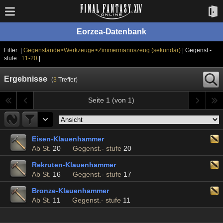
Eorzea-Datenbank
Filter: |
Gegenstände>Werkzeuge>Zimmermannszeug (sekundär)
| Gegenst.-
stufe :
11-20
|
Ergebnisse
(
3
Treffer)
Seite 1 (von 1)
Eisen-Klauenhammer
Ab St.
20
Gegenst.- stufe
20
Rekruten-Klauenhammer
Ab St.
16
Gegenst.- stufe
17
Bronze-Klauenhammer
Ab St.
11
Gegenst.- stufe
11