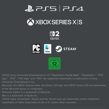
©2026 Sony Interactive Entertainment LLC."PlayStation Family Mark", "PlayStation", "PS5
logo", "PS5", "PS4 logo" and "PS4" are registered trademarks or trademarks of Sony
Interactive Entertainment Inc.
Microsoft, the XBOX Sphere mark, the Series X|S logo and XBOX Series X|S are trademarks
of the Microsoft group of companies.
Nintendo Switch is a trademark of Nintendo.
Mac is a trademark of Apple Inc.
©2026 Valve Corporation. Steam and the Steam logo are trademarks and/or registered
trademarks of Valve Corporation in the U.S. and/or other countries.