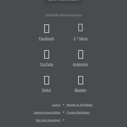
Offizielle Informationen
/
Facebook
X
News
YouTube
Instagram
Twitch
Bluesky
Lizenz
Regeln & Richtlinien
Datenschutzrichtlinie
Cookie-Richtlinien
Abo jetzt kündigen