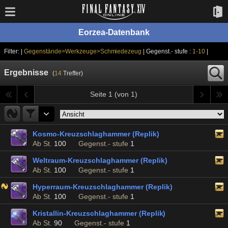
Eorzea-Datenbank
Filter: |
Gegenstände>Werkzeuge>Schmiedezeug
| Gegenst.- stufe :
1-10
|
Ergebnisse
(
14
Treffer)
Seite 1 (von 1)
Kosmo-Kreuzschlaghammer (Replik)
Ab St.
100
Gegenst.- stufe
1
Weltraum-Kreuzschlaghammer (Replik)
Ab St.
100
Gegenst.- stufe
1
Hyperraum-Kreuzschlaghammer (Replik)
Ab St.
100
Gegenst.- stufe
1
Kristallin-Kreuzschlaghammer (Replik)
Ab St.
90
Gegenst.- stufe
1