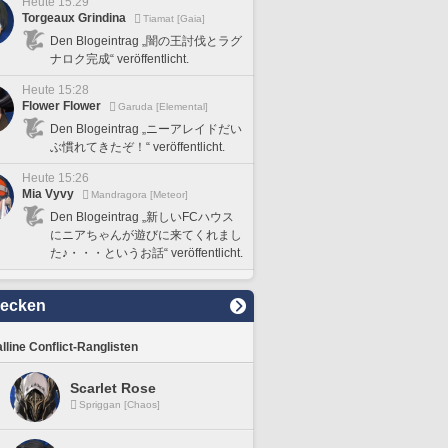
Heute 15:29
Torgeaux Grindina
Tiamat [Gaia]
Den Blogeintrag „闇の王討伐とラグ
ナロク完成“ veröffentlicht.
Heute 15:28
Flower Flower
Garuda [Elemental]
Den Blogeintrag „ニーアレイドだい
ぶ慣れてきたぞ！“ veröffentlicht.
Heute 15:26
Mia Vyvy
Mandragora [Meteor]
Den Blogeintrag „新しいFCハウス
にニアちゃんが遊びに来てくれまし
た♪・・・というお話“ veröffentlicht.
decken
lline Conflict-Ranglisten
Scarlet Rose
Spriggan [Chaos]