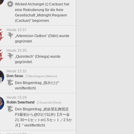
Wicked Archangel (
Cactuar) hat
eine Rekrutierung für die freie
Gesellschaft „Midnight Requiem
(Cactuar)“ begonnen.
Heute 15:37
„Artemicion Outbox“ (Odin) wurde
gegründet.
Heute 15:35
„Quinntech“ (Omega) wurde
gegründet.
Heute 15:32
Don Seou
Mandragora [Meteor]
Den Blogeintrag „指示だけ“
veröffentlicht.
Heute 15:29
Robin Swarhund
Durandal [Gaia]
Den Blogeintrag „絶妖星乱舞固定
P3最初から@D1(ヴ以外)【月〜金
21:30〜1セットor1.5セット／2.5か
月】“ veröffentlicht.