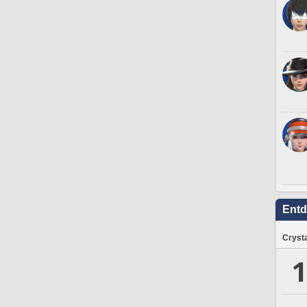
Ent
Crysta
1