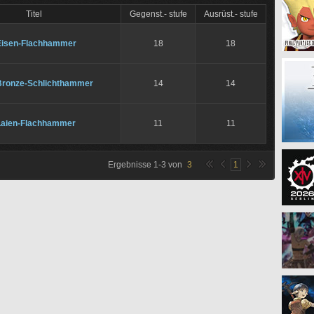
Titel
Gegenst.- stufe
Ausrüst.- stufe
Eisen-Flachhammer
18
18
Bronze-Schlichthammer
14
14
Laien-Flachhammer
11
11
Ergebnisse
1
-
3
von
3
1