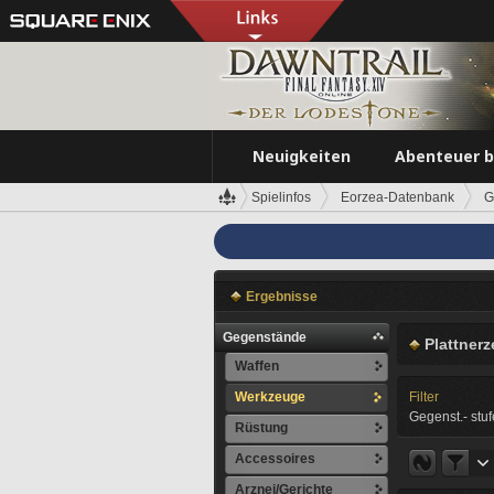
Neuigkeiten
Abenteuer 
Spielinfos
Eorzea-Datenbank
G
Ergebnisse
Gegenstände
Plattner
Waffen
Werkzeuge
Filter
Gegenst.- stuf
Rüstung
Accessoires
Arznei/Gerichte