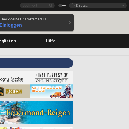
Deutsch
Check deine Charakterdetails
Einloggen
nglisten
Hilfe