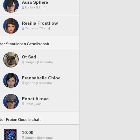
Aura Sphere
Zodiark [Light]
Resilla Frostflow
Cerberus [Chaos]
er Staatlichen Gesellschaft
Ot Sad
Gungnir [Elemental]
Fransabelle Chloe
Typhon [Elemental]
Ennet Akoya
Fenrir [Gaia]
er Freien Gesellschaft
10:00
Gungnir [Elemental]