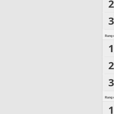
2
3
Rang d
1
2
3
Rang d
1