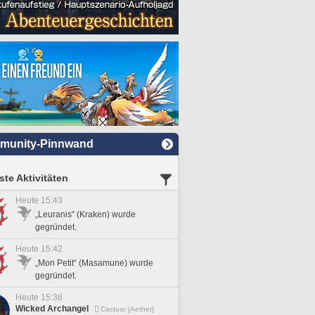
munity-Pinnwand
te Aktivitäten
Heute 15:43
„Leuranis“ (Kraken) wurde
gegründet.
Heute 15:42
„Mon Petit“ (Masamune) wurde
gegründet.
Heute 15:38
Wicked Archangel
Cactuar [Aether]