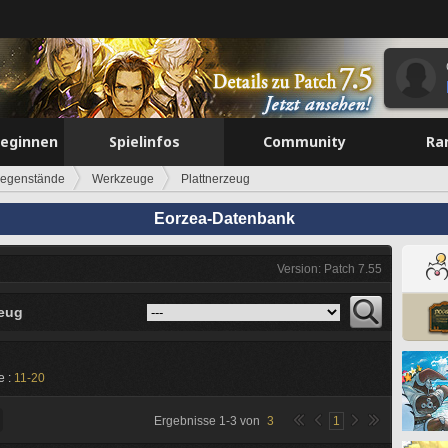
beginnen
Spielinfos
Community
Ra
egenstände
Werkzeuge
Plattnerzeug
Eorzea-Datenbank
Version: Patch 7.55
zeug
e :
11-20
Ergebnisse
1
-
3
von
3
1