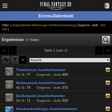
Eorzea-Datenbank
Filter: |
Gegenstände>Werkzeuge>Goldschmiedezeug
| Gegenst.- stufe :
301-
400
|
Ergebnisse
(
8
Treffer)
Seite 1 (von 1)
Titanbronze-Juwelierhammer
Ab St.
77
Gegenst.- stufe
400
Seelenazurit-Juwelierhammer
Ab St.
74
Gegenst.- stufe
370
Dunkelgold-Juwelierhammer
Ab St.
71
Gegenst.- stufe
330
Handwerkerkönigs-Juwelierhammer