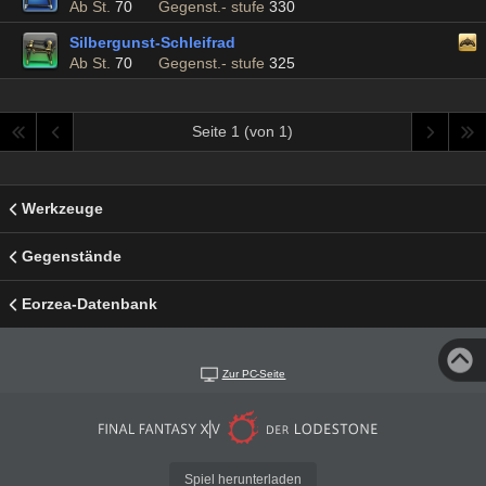
Ab St.
70
Gegenst.- stufe
330
Silbergunst-Schleifrad
Ab St.
70
Gegenst.- stufe
325
Seite 1 (von 1)
Werkzeuge
Gegenstände
Eorzea-Datenbank
Zur PC-Seite
Spiel herunterladen