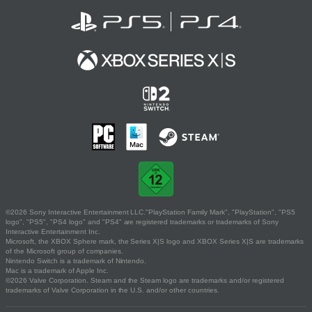
©2026 Sony Interactive Entertainment LLC."PlayStation Family Mark", "PlayStation", "PS5
logo", "PS5", "PS4 logo" and "PS4" are registered trademarks or trademarks of Sony
Interactive Entertainment Inc.
Microsoft, the XBOX Sphere mark, the Series X|S logo and XBOX Series X|S are trademarks
of the Microsoft group of companies.
Nintendo Switch is a trademark of Nintendo.
Mac is a trademark of Apple Inc.
©2026 Valve Corporation. Steam and the Steam logo are trademarks and/or registered
trademarks of Valve Corporation in the U.S. and/or other countries.