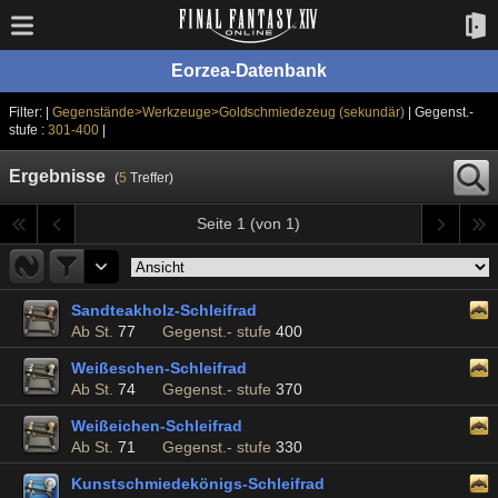
Eorzea-Datenbank
Filter: |
Gegenstände>Werkzeuge>Goldschmiedezeug (sekundär)
| Gegenst.-
stufe :
301-400
|
Ergebnisse
(
5
Treffer)
Seite 1 (von 1)
Sandteakholz-Schleifrad
Ab St.
77
Gegenst.- stufe
400
Weißeschen-Schleifrad
Ab St.
74
Gegenst.- stufe
370
Weißeichen-Schleifrad
Ab St.
71
Gegenst.- stufe
330
Kunstschmiedekönigs-Schleifrad