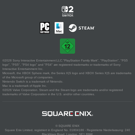
©2026 Sony Interactive Entertainment LLC."PlayStation Family Mark", "PlayStation", "PS5
logo", "PS5", "PS4 logo" and "PS4" are registered trademarks or trademarks of Sony
Interactive Entertainment Inc.
Microsoft, the XBOX Sphere mark, the Series X|S logo and XBOX Series X|S are trademarks
of the Microsoft group of companies.
Nintendo Switch is a trademark of Nintendo.
Mac is a trademark of Apple Inc.
©2026 Valve Corporation. Steam and the Steam logo are trademarks and/or registered
trademarks of Valve Corporation in the U.S. and/or other countries.
© SQUARE ENIX
Square Enix Limited, registriert in England No. 01804186 - Registrierte Niederlassung: 240
Blackfriars Road, London, SE1 8NW.