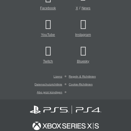
/
Facebook
X
News
YouTube
Instagram
Twitch
Bluesky
Lizenz
Regeln & Richtlinien
Datenschutzrichtlinie
Cookie-Richtlinien
Abo jetzt kündigen