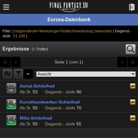
Eorzea-Datenbank
Filter: |
Gegenstände>Werkzeuge>Goldschmiedezeug (sekundär)
| Gegenst.-
stufe :
51-100
|
Ergebnisse
(
3
Treffer)
Seite 1 (von 1)
Astral-Schleifrad
Ab St.
53
Gegenst.- stufe
90
Kunsthandwerker-Schleifrad
Ab St.
50
Gegenst.- stufe
70
Miliz-Schleifrad
Ab St.
50
Gegenst.- stufe
55