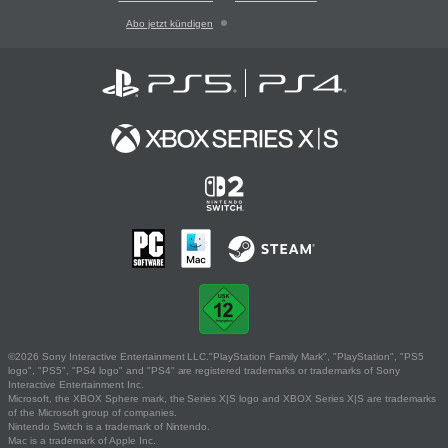
Abo jetzt kündigen
©2026 Sony Interactive Entertainment LLC."PlayStation Family Mark", "PlayStation", "PS5
logo", "PS5", "PS4 logo" and "PS4" are registered trademarks or trademarks of Sony
Interactive Entertainment Inc.
Microsoft, the XBOX Sphere mark, the Series X|S logo and XBOX Series X|S are trademarks
of the Microsoft group of companies.
Nintendo Switch is a trademark of Nintendo.
Mac is a trademark of Apple Inc.