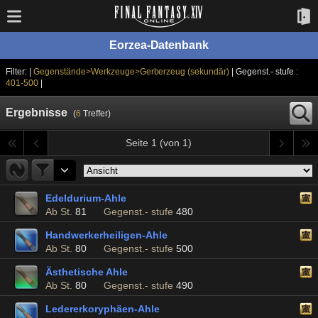
Eorzea-Datenbank
Filter: |
Gegenstände>Werkzeuge>Gerberzeug (sekundär)
| Gegenst.- stufe :
401-500
|
Ergebnisse
(
6
Treffer)
Seite 1 (von 1)
Edeldurium-Ahle
Ab St.
81
Gegenst.- stufe
480
Handwerkerheiligen-Ahle
Ab St.
80
Gegenst.- stufe
500
Ästhetische Ahle
Ab St.
80
Gegenst.- stufe
490
Ledererkoryphäen-Ahle