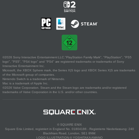
©2026 Sony Interactive Entertainment LLC."PlayStation Family Mark", "PlayStation", "PS5
logo", "PS5", "PS4 logo" and "PS4" are registered trademarks or trademarks of Sony
Interactive Entertainment Inc.
Microsoft, the XBOX Sphere mark, the Series X|S logo and XBOX Series X|S are trademarks
of the Microsoft group of companies.
Nintendo Switch is a trademark of Nintendo.
Mac is a trademark of Apple Inc.
©2026 Valve Corporation. Steam and the Steam logo are trademarks and/or registered
trademarks of Valve Corporation in the U.S. and/or other countries.
© SQUARE ENIX
Square Enix Limited, registriert in England No. 01804186 - Registrierte Niederlassung: 240
Blackfriars Road, London, SE1 8NW.
LOGO ILLUSTRATION:© YOSHITAKA AMANO