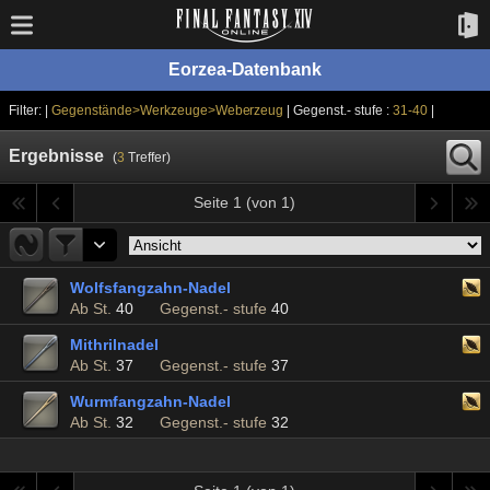
Eorzea-Datenbank
Filter: |
Gegenstände>Werkzeuge>Weberzeug
| Gegenst.- stufe :
31-40
|
Ergebnisse
(
3
Treffer)
Seite 1 (von 1)
Wolfsfangzahn-Nadel
Ab St.
40
Gegenst.- stufe
40
Mithrilnadel
Ab St.
37
Gegenst.- stufe
37
Wurmfangzahn-Nadel
Ab St.
32
Gegenst.- stufe
32