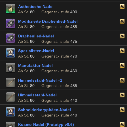
Ästhetische Nadel
Ab St.
80
Gegenst.- stufe
490
Modifizierte Drachenlied-Nadel
Ab St.
80
Gegenst.- stufe
485
Drachenlied-Nadel
Ab St.
80
Gegenst.- stufe
475
Spezialisten-Nadel
Ab St.
80
Gegenst.- stufe
470
Manufaktur-Nadel
Ab St.
80
Gegenst.- stufe
460
Himmelsstahl-Nadel +1
Ab St.
80
Gegenst.- stufe
455
Himmelsstahl-Nadel
Ab St.
80
Gegenst.- stufe
440
Schneiderkoryphäen-Nadel
Ab St.
80
Gegenst.- stufe
440
Kosmo-Nadel (Prototyp v0.6)