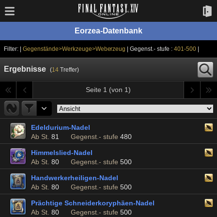
Eorzea-Datenbank
Filter: |
Gegenstände>Werkzeuge>Weberzeug
| Gegenst.- stufe :
401-500
|
Ergebnisse
(
14
Treffer)
Seite 1 (von 1)
Edeldurium-Nadel
Ab St.
81
Gegenst.- stufe
480
Himmelslied-Nadel
Ab St.
80
Gegenst.- stufe
500
Handwerkerheiligen-Nadel
Ab St.
80
Gegenst.- stufe
500
Prächtige Schneiderkoryphäen-Nadel
Ab St.
80
Gegenst.- stufe
500