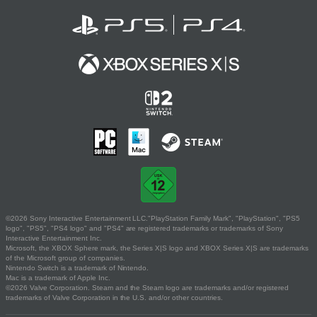
©2026 Sony Interactive Entertainment LLC."PlayStation Family Mark", "PlayStation", "PS5
logo", "PS5", "PS4 logo" and "PS4" are registered trademarks or trademarks of Sony
Interactive Entertainment Inc.
Microsoft, the XBOX Sphere mark, the Series X|S logo and XBOX Series X|S are trademarks
of the Microsoft group of companies.
Nintendo Switch is a trademark of Nintendo.
Mac is a trademark of Apple Inc.
©2026 Valve Corporation. Steam and the Steam logo are trademarks and/or registered
trademarks of Valve Corporation in the U.S. and/or other countries.