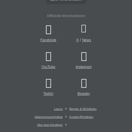
Offizielle Informationen
/
Facebook
X
News
YouTube
Instagram
Twitch
Bluesky
Lizenz
Regeln & Richtlinien
Datenschutzrichtlinie
Cookie-Richtlinien
Abo jetzt kündigen