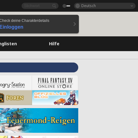
Deutsch
Check deine Charakterdetails
Einloggen
nglisten
Hilfe