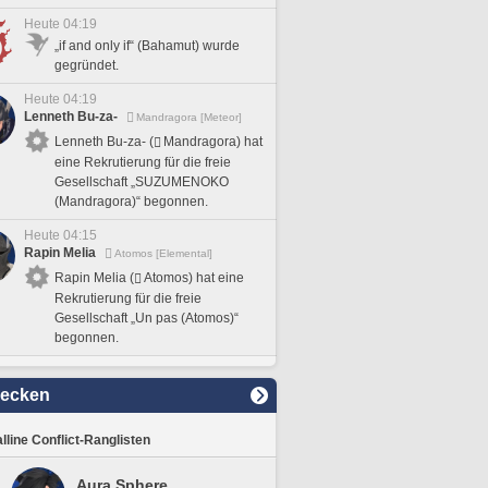
Heute 04:19
„if and only if“ (Bahamut) wurde
gegründet.
Heute 04:19
Lenneth Bu-za-
Mandragora [Meteor]
Lenneth Bu-za- (
Mandragora) hat
eine Rekrutierung für die freie
Gesellschaft „SUZUMENOKO
(Mandragora)“ begonnen.
Heute 04:15
Rapin Melia
Atomos [Elemental]
Rapin Melia (
Atomos) hat eine
Rekrutierung für die freie
Gesellschaft „Un pas (Atomos)“
begonnen.
decken
lline Conflict-Ranglisten
Aura Sphere