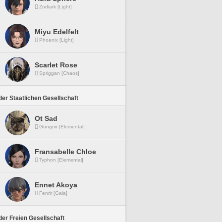
Zodiark [Light]
Miyu Edelfelt
Phoenix [Light]
Scarlet Rose
Spriggan [Chaos]
er Staatlichen Gesellschaft
Ot Sad
Gungnir [Elemental]
Fransabelle Chloe
Typhon [Elemental]
Ennet Akoya
Fenrir [Gaia]
er Freien Gesellschaft