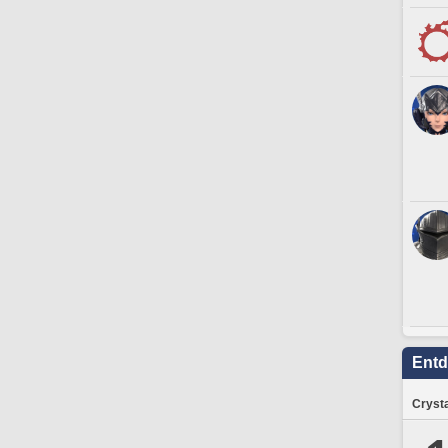
Ent
Crysta