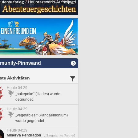
munity-Pinnwand
te Aktivitäten
Heute 04:29
„pokepoke“ (Hades) wurde
gegründet.
Heute 04:29
„Vegetables!“ (Pandaemonium)
wurde gegründet.
Heute 04:29
Minerva Pendragon
Sargatanas [Aether]