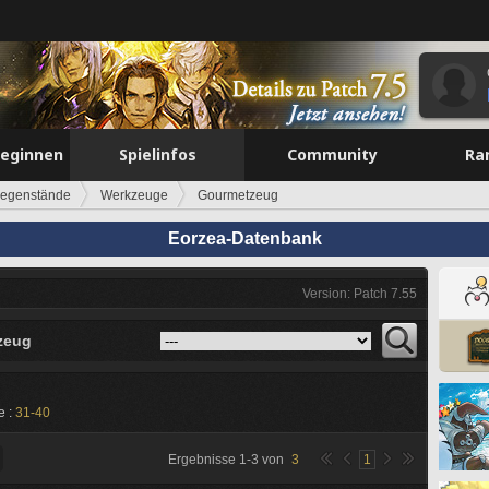
beginnen
Spielinfos
Community
Ra
egenstände
Werkzeuge
Gourmetzeug
Eorzea-Datenbank
Version: Patch 7.55
zeug
e :
31-40
Ergebnisse
1
-
3
von
3
1