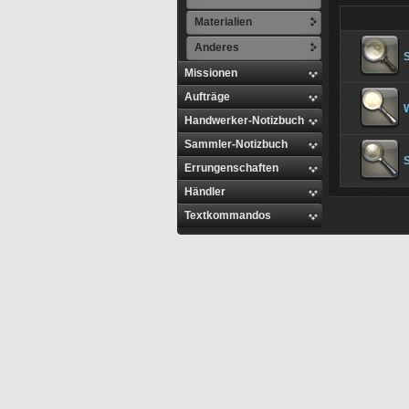
Materialien
Anderes
Missionen
Aufträge
Handwerker-Notizbuch
Sammler-Notizbuch
S
Errungenschaften
Händler
Textkommandos