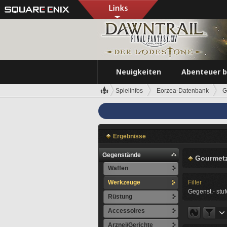
Neuigkeiten
Abenteuer 
Spielinfos
Eorzea-Datenbank
G
Ergebnisse
Gegenstände
Gourmet
Waffen
Werkzeuge
Filter
Gegenst.- stuf
Rüstung
Accessoires
Arznei/Gerichte