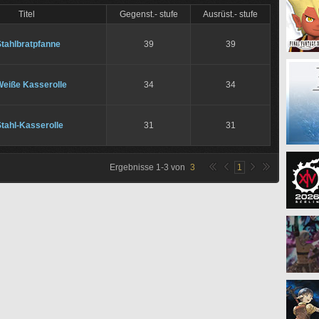
Titel
Gegenst.- stufe
Ausrüst.- stufe
Stahlbratpfanne
39
39
Weiße Kasserolle
34
34
tahl-Kasserolle
31
31
Ergebnisse
1
-
3
von
3
1