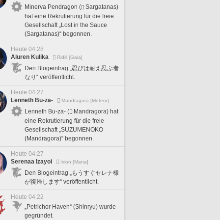
Minerva Pendragon (
Sargatanas)
hat eine Rekrutierung für die freie
Gesellschaft „Lost in the Sauce
(Sargatanas)“ begonnen.
Heute 04:28
Aluren Kulika
Ridill [Gaia]
Den Blogeintrag „忍びは耐え忍ぶ者
なり“ veröffentlicht.
Heute 04:27
Lenneth Bu-za-
Mandragora [Meteor]
Lenneth Bu-za- (
Mandragora) hat
eine Rekrutierung für die freie
Gesellschaft „SUZUMENOKO
(Mandragora)“ begonnen.
Heute 04:27
Serenaa Izayoi
Ixion [Mana]
Den Blogeintrag „もうすぐセレナ様
が復帰します“ veröffentlicht.
Heute 04:22
„Petrichor Haven“ (Shinryu) wurde
gegründet.