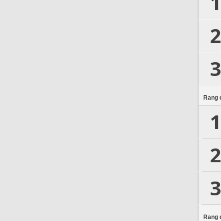
1
2
3
Rang d
1
2
3
Rang d