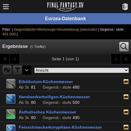
Eorzea-Datenbank
Filter: |
Gegenstände>Werkzeuge>Gourmetzeug (sekundär)
| Gegenst.- stufe :
401-500
|
Ergebnisse
(
6
Treffer)
Seite 1 (von 1)
Edeldurium-Küchenmesser
Ab St.
81
Gegenst.- stufe
480
Handwerkerheiligen-Küchenmesser
Ab St.
80
Gegenst.- stufe
500
Ästhetisches Küchenmesser
Ab St.
80
Gegenst.- stufe
490
Feinschmeckerkoryphäen-Küchenmesser