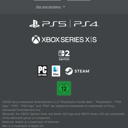
Abo jetzt kündigen
©2026 Sony Interactive Entertainment LLC."PlayStation Family Mark", "PlayStation", "PS5
logo", "PS5", "PS4 logo" and "PS4" are registered trademarks or trademarks of Sony
Interactive Entertainment Inc.
Microsoft, the XBOX Sphere mark, the Series X|S logo and XBOX Series X|S are trademarks
of the Microsoft group of companies.
Nintendo Switch is a trademark of Nintendo.
Mac is a trademark of Apple Inc.