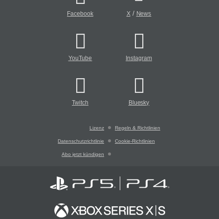
/
Facebook
X
News
YouTube
Instagram
Twitch
Bluesky
Lizenz
Regeln & Richtlinien
Datenschutzrichtlinie
Cookie-Richtlinien
Abo jetzt kündigen