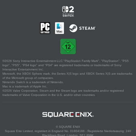
©2026 Sony Interactive Entertainment LLC."PlayStation Family Mark", "PlayStation", "PS5
logo", "PS5", "PS4 logo" and "PS4" are registered trademarks or trademarks of Sony
Interactive Entertainment Inc.
Microsoft, the XBOX Sphere mark, the Series X|S logo and XBOX Series X|S are trademarks
of the Microsoft group of companies.
Nintendo Switch is a trademark of Nintendo.
Mac is a trademark of Apple Inc.
©2026 Valve Corporation. Steam and the Steam logo are trademarks and/or registered
trademarks of Valve Corporation in the U.S. and/or other countries.
© SQUARE ENIX
Square Enix Limited, registriert in England No. 01804186 - Registrierte Niederlassung: 240
Blackfriars Road, London, SE1 8NW.