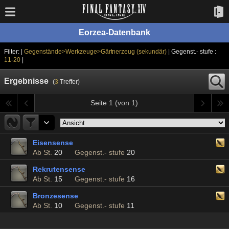
Eorzea-Datenbank
Filter: |
Gegenstände>Werkzeuge>Gärtnerzeug (sekundär)
| Gegenst.- stufe :
11-20
|
Ergebnisse
(
3
Treffer)
Seite 1 (von 1)
Eisensense
Ab St.
20
Gegenst.- stufe
20
Rekrutensense
Ab St.
15
Gegenst.- stufe
16
Bronzesense
Ab St.
10
Gegenst.- stufe
11