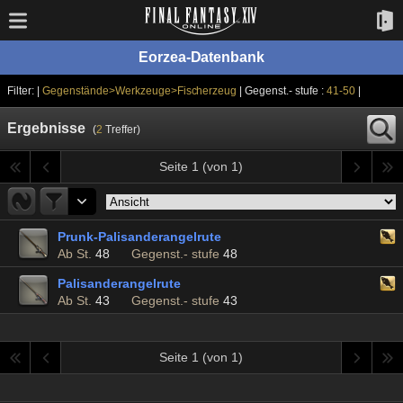
Eorzea-Datenbank
Filter: |
Gegenstände>Werkzeuge>Fischerzeug
| Gegenst.- stufe :
41-50
|
Ergebnisse
(
2
Treffer)
Seite 1 (von 1)
Prunk-Palisanderangelrute
Ab St.
48
Gegenst.- stufe
48
Palisanderangelrute
Ab St.
43
Gegenst.- stufe
43
Seite 1 (von 1)