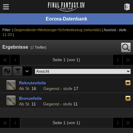
Eorzea-Datenbank
Filter: |
Gegenstände>Werkzeuge>Schmiedezeug (sekundär)
| Ausrüst.- stufe :
11-20
|
Ergebnisse
(
2
Treffer)
Seite 1 (von 1)
Rekrutenfeile
Ab St.
16
Gegenst.- stufe
17
Bronzefeile
Ab St.
11
Gegenst.- stufe
11
Seite 1 (von 1)