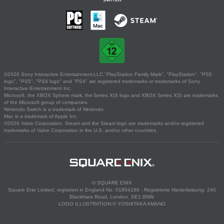
©2026 Sony Interactive Entertainment LLC."PlayStation Family Mark", "PlayStation", "PS5
logo", "PS5", "PS4 logo" and "PS4" are registered trademarks or trademarks of Sony
Interactive Entertainment Inc.
Microsoft, the XBOX Sphere mark, the Series X|S logo and XBOX Series X|S are trademarks
of the Microsoft group of companies.
Nintendo Switch is a trademark of Nintendo.
Mac is a trademark of Apple Inc.
©2026 Valve Corporation. Steam and the Steam logo are trademarks and/or registered
trademarks of Valve Corporation in the U.S. and/or other countries.
© SQUARE ENIX
Square Enix Limited, registriert in England No. 01804186 - Registrierte Niederlassung: 240
Blackfriars Road, London, SE1 8NW.
LOGO ILLUSTRATION:© YOSHITAKA AMANO