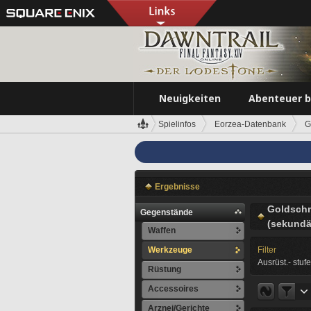
Neuigkeiten
Abenteuer 
Spielinfos
Eorzea-Datenbank
G
Ergebnisse
Goldsch
Gegenstände
(sekundä
Waffen
Werkzeuge
Filter
Ausrüst.- stufe
Rüstung
Accessoires
Arznei/Gerichte