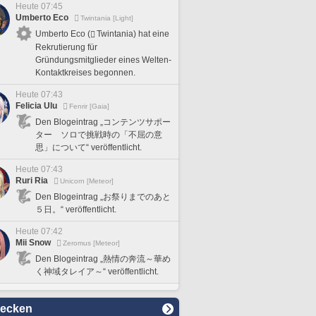
Heute 07:45
Umberto Eco
Twintania [Light]
Umberto Eco (
Twintania) hat eine
Rekrutierung für
Gründungsmitglieder eines Welten-
Kontaktkreises begonnen.
Heute 07:43
Felicia Ulu
Fenrir [Gaia]
Den Blogeintrag „コンテンツサポー
ター ソロで挑戦時の「不屈の意
思」について“ veröffentlicht.
Heute 07:43
Ruri Ria
Unicorn [Meteor]
Den Blogeintrag „お祭りまでのあと
５日。“ veröffentlicht.
Heute 07:42
Mii Snow
Zeromus [Meteor]
Den Blogeintrag „熱情の奔流～華め
く神域タレイア～“ veröffentlicht.
decken