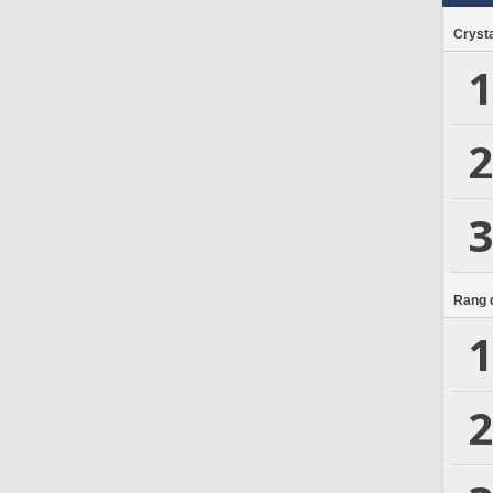
Crysta
1
2
3
Rang d
1
2