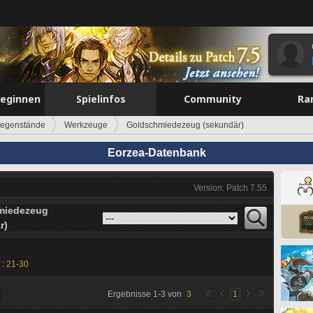
beginnen
Spielinfos
Community
Ra
egenstände
Werkzeuge
Goldschmiedezeug (sekundär)
Eorzea-Datenbank
Version: Patch 7.55
miedezeug
r)
 :
21-30
Ergebnisse
1
-
3
von
3
1