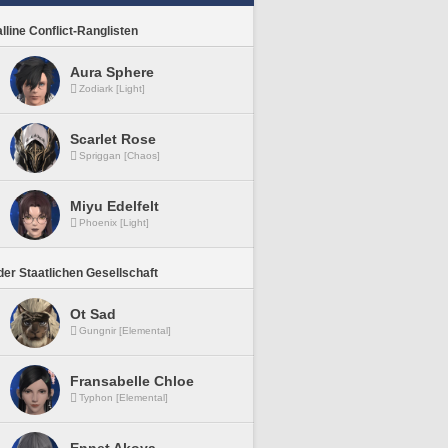
lline Conflict-Ranglisten
Aura Sphere
Zodiark [Light]
Scarlet Rose
Spriggan [Chaos]
Miyu Edelfelt
Phoenix [Light]
er Staatlichen Gesellschaft
Ot Sad
Gungnir [Elemental]
Fransabelle Chloe
Typhon [Elemental]