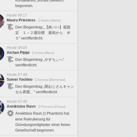
Kontaktkreis „eorabi (Meteor)“
begonnen.
Heute 08:17
Mauru Priestess
Hades [Mana]
Den Blogeintrag „【絶バハ】昼固
定 １～２週目標 最初から ＠
５“ veröffentlicht.
Heute 08:05
Aichan Pipipi
Anima [Mana]
Den Blogeintrag „やすちぃへ“
veröffentlicht.
Heute 07:49
Somei Yoshino
Atomos [Elemental]
Den Blogeintrag „闇おじさんキャン
セル界隈。“ veröffentlicht.
Heute 07:48
Ansiktslos Ravn
Phantom [Chaos]
Ansiktslos Ravn (
Phantom) hat
eine Rekrutierung für
Gründungsmitglieder einer freien
Gesellschaft begonnen.