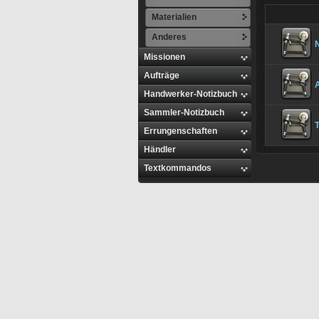
Materialien
Anderes
N
Missionen
Aufträge
Handwerker-Notizbuch
Sammler-Notizbuch
T
Errungenschaften
Händler
Textkommandos