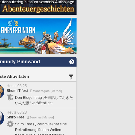
munity-Pinnwand
te Aktivitäten
Heute 08:25
Shumi Tifosi
Mandragora [Meteor]
Den Blogeintrag „全部話しておきた
いんだ展“ veröffentlicht.
Heute 08:23
Shiro Free
Zeromus [Meteor]
Shiro Free (
Zeromus) hat eine
Rekrutierung für den Welten-