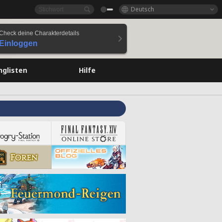
Deutsch
Check deine Charakterdetails
Einloggen
nglisten
Hilfe