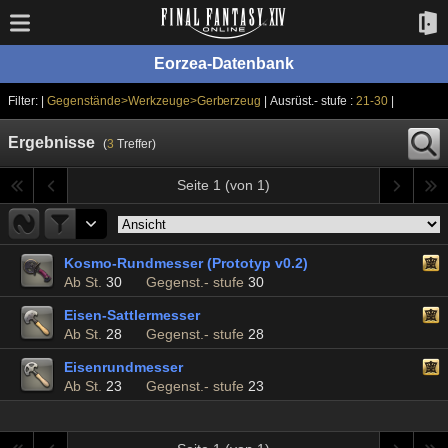
Eorzea-Datenbank
Filter: |
Gegenstände>Werkzeuge>Gerberzeug
| Ausrüst.- stufe :
21-30
|
Ergebnisse
(
3
Treffer)
Seite 1 (von 1)
Kosmo-Rundmesser (Prototyp v0.2)
Ab St.
30
Gegenst.- stufe
30
Eisen-Sattlermesser
Ab St.
28
Gegenst.- stufe
28
Eisenrundmesser
Ab St.
23
Gegenst.- stufe
23