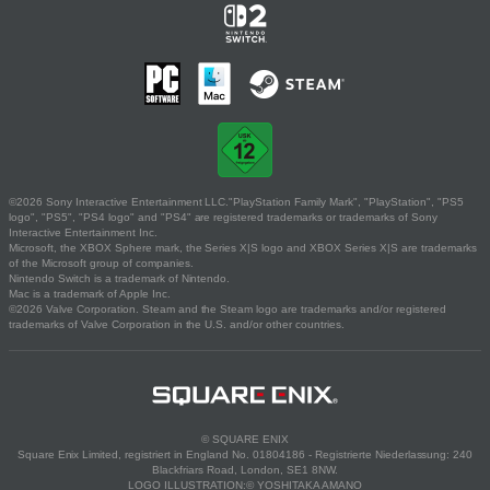
©2026 Sony Interactive Entertainment LLC."PlayStation Family Mark", "PlayStation", "PS5
logo", "PS5", "PS4 logo" and "PS4" are registered trademarks or trademarks of Sony
Interactive Entertainment Inc.
Microsoft, the XBOX Sphere mark, the Series X|S logo and XBOX Series X|S are trademarks
of the Microsoft group of companies.
Nintendo Switch is a trademark of Nintendo.
Mac is a trademark of Apple Inc.
©2026 Valve Corporation. Steam and the Steam logo are trademarks and/or registered
trademarks of Valve Corporation in the U.S. and/or other countries.
© SQUARE ENIX
Square Enix Limited, registriert in England No. 01804186 - Registrierte Niederlassung: 240
Blackfriars Road, London, SE1 8NW.
LOGO ILLUSTRATION:© YOSHITAKA AMANO