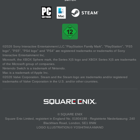
©2026 Sony Interactive Entertainment LLC."PlayStation Family Mark", "PlayStation", "PS5
logo", "PS5", "PS4 logo" and "PS4" are registered trademarks or trademarks of Sony
Interactive Entertainment Inc.
Microsoft, the XBOX Sphere mark, the Series X|S logo and XBOX Series X|S are trademarks
of the Microsoft group of companies.
Nintendo Switch is a trademark of Nintendo.
Mac is a trademark of Apple Inc.
©2026 Valve Corporation. Steam and the Steam logo are trademarks and/or registered
trademarks of Valve Corporation in the U.S. and/or other countries.
© SQUARE ENIX
Square Enix Limited, registriert in England No. 01804186 - Registrierte Niederlassung: 240
Blackfriars Road, London, SE1 8NW.
LOGO ILLUSTRATION:© YOSHITAKA AMANO