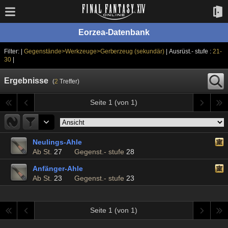
Eorzea-Datenbank
Filter: |
Gegenstände>Werkzeuge>Gerberzeug (sekundär)
| Ausrüst.- stufe :
21-
30
|
Ergebnisse
(
2
Treffer)
Seite 1 (von 1)
Neulings-Ahle
Ab St.
27
Gegenst.- stufe
28
Anfänger-Ahle
Ab St.
23
Gegenst.- stufe
23
Seite 1 (von 1)