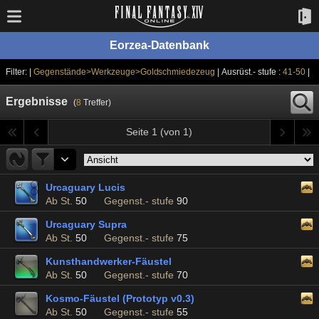
Eorzea-Datenbank
Filter: |
Gegenstände>Werkzeuge>Goldschmiedezeug
| Ausrüst.- stufe :
41-50
|
Ergebnisse
(
8
Treffer)
Seite 1 (von 1)
Urcaguary Lucis
Ab St.
50
Gegenst.- stufe
90
Urcaguary Supra
Ab St.
50
Gegenst.- stufe
75
Kunsthandwerker-Fäustel
Ab St.
50
Gegenst.- stufe
70
Kosmo-Fäustel (Prototyp v0.3)
Ab St.
50
Gegenst.- stufe
55