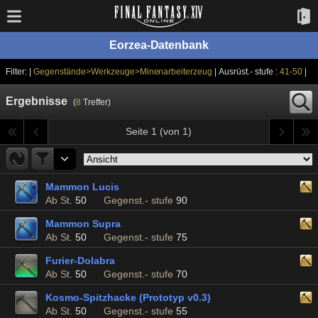
Eorzea-Datenbank
Filter: |
Gegenstände>Werkzeuge>Minenarbeiterzeug
| Ausrüst.- stufe :
41-50
|
Ergebnisse
(
8
Treffer)
Seite 1 (von 1)
Mammon Lucis
Ab St.
50
Gegenst.- stufe
90
Mammon Supra
Ab St.
50
Gegenst.- stufe
75
Furier-Dolabra
Ab St.
50
Gegenst.- stufe
70
Kosmo-Spitzhacke (Prototyp v0.3)
Ab St.
50
Gegenst.- stufe
55