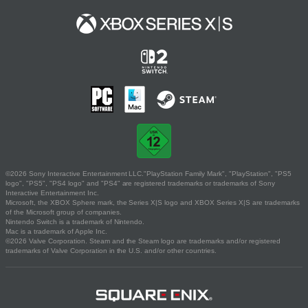
©2026 Sony Interactive Entertainment LLC."PlayStation Family Mark", "PlayStation", "PS5
logo", "PS5", "PS4 logo" and "PS4" are registered trademarks or trademarks of Sony
Interactive Entertainment Inc.
Microsoft, the XBOX Sphere mark, the Series X|S logo and XBOX Series X|S are trademarks
of the Microsoft group of companies.
Nintendo Switch is a trademark of Nintendo.
Mac is a trademark of Apple Inc.
©2026 Valve Corporation. Steam and the Steam logo are trademarks and/or registered
trademarks of Valve Corporation in the U.S. and/or other countries.