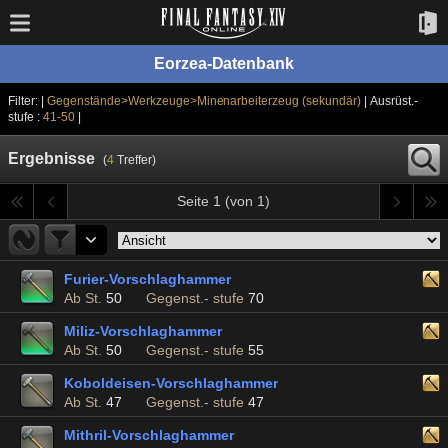
Eorzea-Datenbank
Filter: |
Gegenstände>Werkzeuge>Minenarbeiterzeug (sekundär)
| Ausrüst.-
stufe :
41-50
|
Ergebnisse
(
4
Treffer)
Seite 1 (von 1)
Furier-Vorschlaghammer
Ab St.
50
Gegenst.- stufe
70
Miliz-Vorschlaghammer
Ab St.
50
Gegenst.- stufe
55
Koboldeisen-Vorschlaghammer
Ab St.
47
Gegenst.- stufe
47
Mithril-Vorschlaghammer