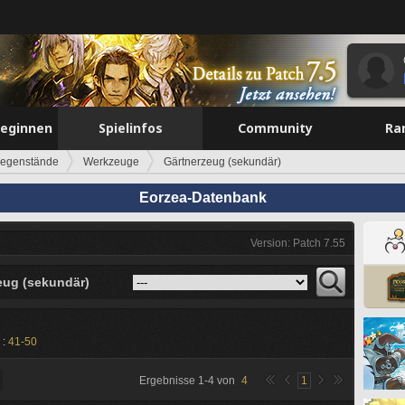
beginnen
Spielinfos
Community
Ra
egenstände
Werkzeuge
Gärtnerzeug (sekundär)
Eorzea-Datenbank
Version: Patch 7.55
eug (sekundär)
 :
41-50
Ergebnisse
1
-
4
von
4
1