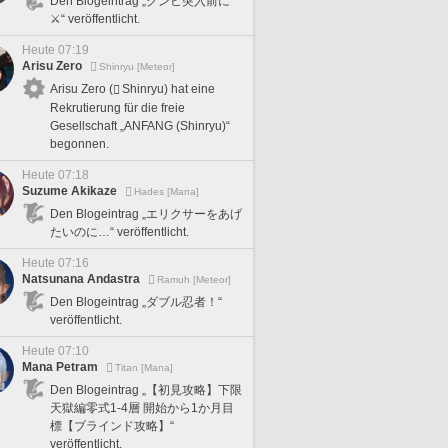
Den Blogeintrag „グンヒ突入前に
⚔️“ veröffentlicht.
Heute 07:19
Arisu Zero
Shinryu [Meteor]
Arisu Zero (
Shinryu) hat eine
Rekrutierung für die freie
Gesellschaft „ANFANG (Shinryu)“
begonnen.
Heute 07:18
Suzume Akikaze
Hades [Mana]
Den Blogeintrag „エリクサーをあげ
たいのに…“ veröffentlicht.
Heute 07:16
Natsunana Andastra
Ramuh [Meteor]
Den Blogeintrag „ダブル忍者！“
veröffentlicht.
Heute 07:10
Mana Petram
Titan [Mana]
Den Blogeintrag „【初見攻略】下限
天獄編零式1-4層 開始から1か月目
標【ブラインド攻略】“
veröffentlicht.