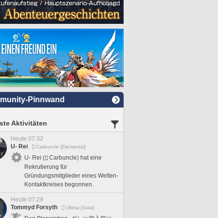
munity-Pinnwand
te Aktivitäten
Heute 07:32
U- Rei
Carbuncle [Elemental]
U- Rei (
Carbuncle) hat eine
Rekrutierung für
Gründungsmitglieder eines Welten-
Kontaktkreises begonnen.
Heute 07:29
Tommyd Forsyth
Ultima [Gaia]