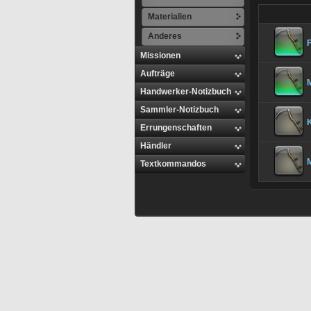
Materialien
Anderes
Missionen
Aufträge
M
Handwerker-Notizbuch
Sammler-Notizbuch
Errungenschaften
Händler
M
Textkommandos