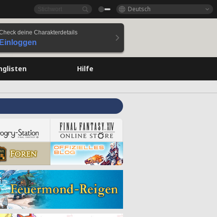
Deutsch
Check deine Charakterdetails
Einloggen
nglisten
Hilfe