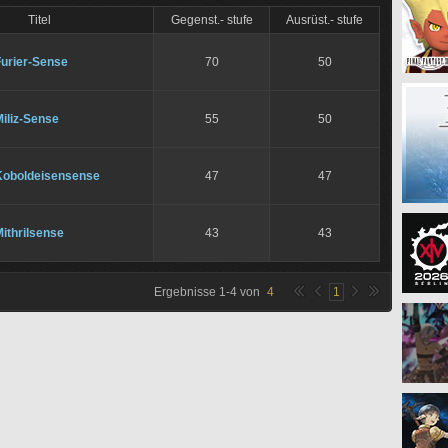
Titel
Gegenst.- stufe
Ausrüst.- stufe
Furier-Sense
70
50
iliz-Sense
55
50
Koboldeisensense
47
47
ithrilsense
43
43
Ergebnisse
1
-
4
von
4
1