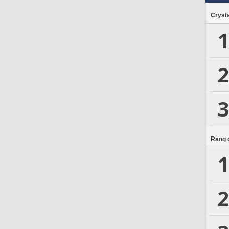
Crysta
1
2
3
Rang d
1
2