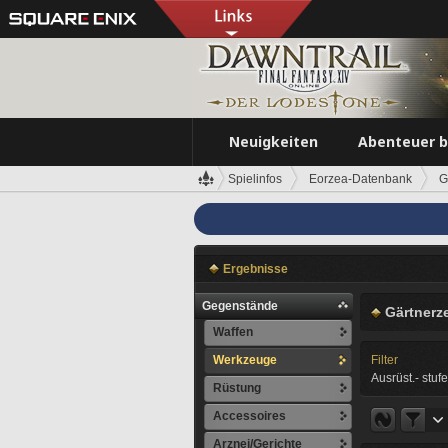
Neuigkeiten
Abenteuer 
Spielinfos
Eorzea-Datenbank
G
Ergebnisse
Gegenstände
Gärtnerz
Waffen
Werkzeuge
Filter
Ausrüst.- stufe
Rüstung
Accessoires
Arznei/Gerichte