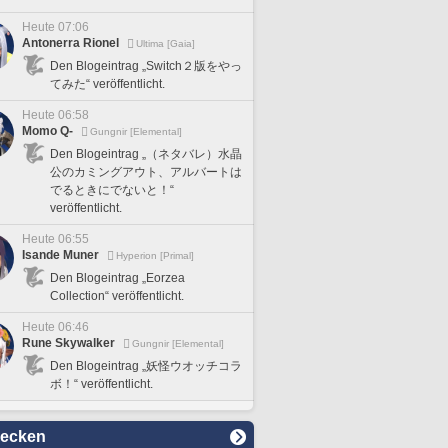
Heute 07:06
Antonerra Rionel
Ultima [Gaia]
Den Blogeintrag „Switch２版をやっ
てみた“ veröffentlicht.
Heute 06:58
Momo Q-
Gungnir [Elemental]
Den Blogeintrag „（ネタバレ）水晶
公のカミングアウト、アルバートは
でるときにでないと！“
veröffentlicht.
Heute 06:55
Isande Muner
Hyperion [Primal]
Den Blogeintrag „Eorzea
Collection“ veröffentlicht.
Heute 06:46
Rune Skywalker
Gungnir [Elemental]
Den Blogeintrag „妖怪ウオッチコラ
ボ！“ veröffentlicht.
decken