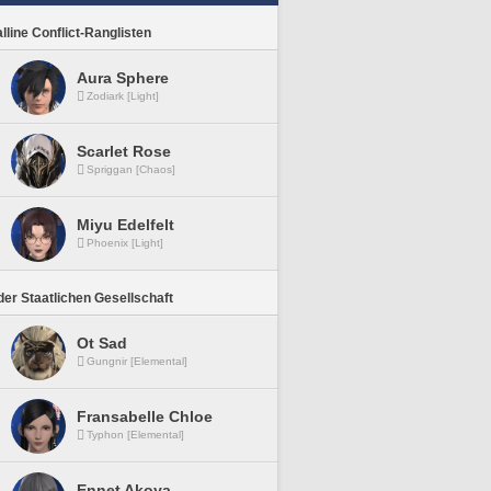
lline Conflict-Ranglisten
Aura Sphere
Zodiark [Light]
Scarlet Rose
Spriggan [Chaos]
Miyu Edelfelt
Phoenix [Light]
er Staatlichen Gesellschaft
Ot Sad
Gungnir [Elemental]
Fransabelle Chloe
Typhon [Elemental]
Ennet Akoya