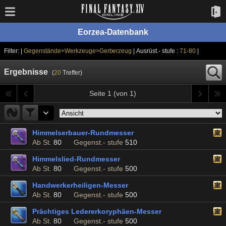
Eorzea-Datenbank
Filter: |
Gegenstände>Werkzeuge>Gerberzeug
| Ausrüst.- stufe :
71-80
|
Ergebnisse
(
20
Treffer)
Seite 1 (von 1)
Himmelserbauer-Rundmesser
Ab St.
80
Gegenst.- stufe
510
Himmelslied-Rundmesser
Ab St.
80
Gegenst.- stufe
500
Handwerkerheiligen-Messer
Ab St.
80
Gegenst.- stufe
500
Prächtiges Ledererkoryphäen-Messer
Ab St.
80
Gegenst.- stufe
500