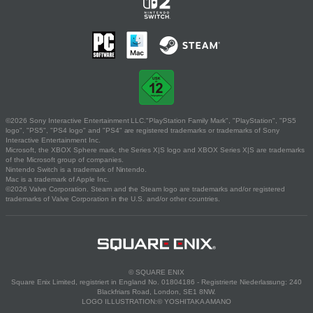
©2026 Sony Interactive Entertainment LLC."PlayStation Family Mark", "PlayStation", "PS5
logo", "PS5", "PS4 logo" and "PS4" are registered trademarks or trademarks of Sony
Interactive Entertainment Inc.
Microsoft, the XBOX Sphere mark, the Series X|S logo and XBOX Series X|S are trademarks
of the Microsoft group of companies.
Nintendo Switch is a trademark of Nintendo.
Mac is a trademark of Apple Inc.
©2026 Valve Corporation. Steam and the Steam logo are trademarks and/or registered
trademarks of Valve Corporation in the U.S. and/or other countries.
© SQUARE ENIX
Square Enix Limited, registriert in England No. 01804186 - Registrierte Niederlassung: 240
Blackfriars Road, London, SE1 8NW.
LOGO ILLUSTRATION:© YOSHITAKA AMANO