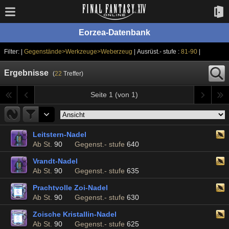
Eorzea-Datenbank
Filter: |
Gegenstände>Werkzeuge>Weberzeug
| Ausrüst.- stufe :
81-90
|
Ergebnisse
(
22
Treffer)
Seite 1 (von 1)
Leitstern-Nadel
Ab St.
90
Gegenst.- stufe
640
Vrandt-Nadel
Ab St.
90
Gegenst.- stufe
635
Prachtvolle Zoi-Nadel
Ab St.
90
Gegenst.- stufe
630
Zoische Kristallin-Nadel
Ab St.
90
Gegenst.- stufe
625