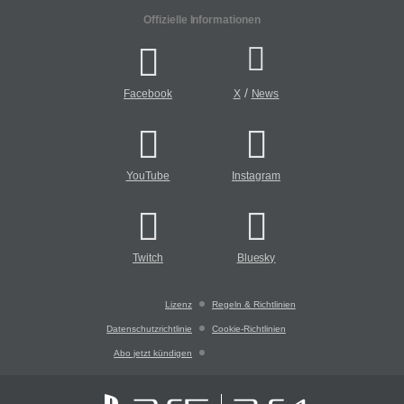
Offizielle Informationen
/
Facebook
X
News
YouTube
Instagram
Twitch
Bluesky
Lizenz
Regeln & Richtlinien
Datenschutzrichtlinie
Cookie-Richtlinien
Abo jetzt kündigen