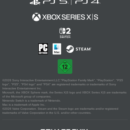
©2026 Sony Interactive Entertainment LLC."PlayStation Family Mark", "PlayStation", "PS5
logo", "PS5", "PS4 logo" and "PS4" are registered trademarks or trademarks of Sony
Interactive Entertainment Inc.
Microsoft, the XBOX Sphere mark, the Series X|S logo and XBOX Series X|S are trademarks
of the Microsoft group of companies.
Nintendo Switch is a trademark of Nintendo.
Mac is a trademark of Apple Inc.
©2026 Valve Corporation. Steam and the Steam logo are trademarks and/or registered
trademarks of Valve Corporation in the U.S. and/or other countries.