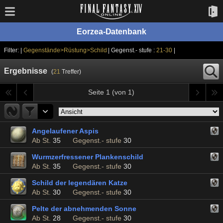
Eorzea-Datenbank
Filter: |
Gegenstände>Rüstung>Schild
| Gegenst.- stufe :
21-30
|
Ergebnisse
(
21
Treffer)
Seite 1 (von 1)
Angelaufener Aspis
Ab St.
35
Gegenst.- stufe
30
Wurmzerfressener Plankenschild
Ab St.
35
Gegenst.- stufe
30
Schild der legendären Katze
Ab St.
30
Gegenst.- stufe
30
Pelte der abnehmenden Sonne
Ab St.
28
Gegenst.- stufe
30