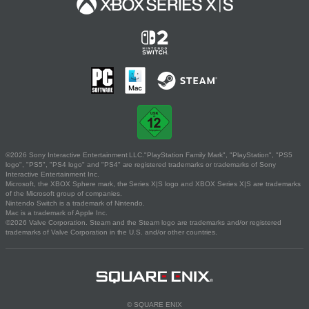
©2026 Sony Interactive Entertainment LLC."PlayStation Family Mark", "PlayStation", "PS5
logo", "PS5", "PS4 logo" and "PS4" are registered trademarks or trademarks of Sony
Interactive Entertainment Inc.
Microsoft, the XBOX Sphere mark, the Series X|S logo and XBOX Series X|S are trademarks
of the Microsoft group of companies.
Nintendo Switch is a trademark of Nintendo.
Mac is a trademark of Apple Inc.
©2026 Valve Corporation. Steam and the Steam logo are trademarks and/or registered
trademarks of Valve Corporation in the U.S. and/or other countries.
© SQUARE ENIX