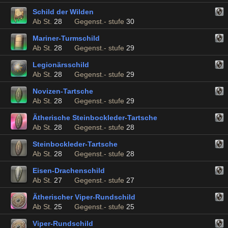
Schild der Wilden
Ab St.
28
Gegenst.- stufe
30
Mariner-Turmschild
Ab St.
28
Gegenst.- stufe
29
Legionärsschild
Ab St.
28
Gegenst.- stufe
29
Novizen-Tartsche
Ab St.
28
Gegenst.- stufe
29
Ätherische Steinbockleder-Tartsche
Ab St.
28
Gegenst.- stufe
28
Steinbockleder-Tartsche
Ab St.
28
Gegenst.- stufe
28
Eisen-Drachenschild
Ab St.
27
Gegenst.- stufe
27
Ätherischer Viper-Rundschild
Ab St.
25
Gegenst.- stufe
25
Viper-Rundschild