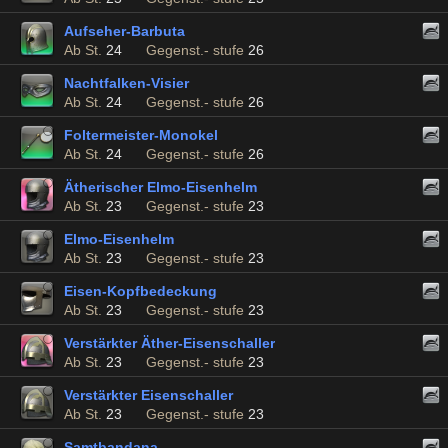
Aufseher-Barbuta
Ab St.
24
Gegenst.- stufe
26
Nachtfalken-Visier
Ab St.
24
Gegenst.- stufe
26
Foltermeister-Monokel
Ab St.
24
Gegenst.- stufe
26
Ätherischer Elmo-Eisenhelm
Ab St.
23
Gegenst.- stufe
23
Elmo-Eisenhelm
Ab St.
23
Gegenst.- stufe
23
Eisen-Kopfbedeckung
Ab St.
23
Gegenst.- stufe
23
Verstärkter Äther-Eisenschaller
Ab St.
23
Gegenst.- stufe
23
Verstärkter Eisenschaller
Ab St.
23
Gegenst.- stufe
23
Samtbandana