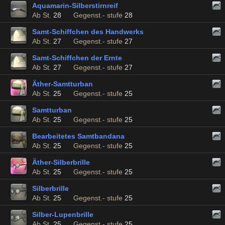
Aquamarin-Silberstirnreif
Ab St.
28
Gegenst.- stufe
28
Samt-Schiffchen des Handwerks
Ab St.
27
Gegenst.- stufe
27
Samt-Schiffchen der Ernte
Ab St.
27
Gegenst.- stufe
27
Äther-Samtturban
Ab St.
25
Gegenst.- stufe
25
Samtturban
Ab St.
25
Gegenst.- stufe
25
Bearbeitetes Samtbandana
Ab St.
25
Gegenst.- stufe
25
Äther-Silberbrille
Ab St.
25
Gegenst.- stufe
25
Silberbrille
Ab St.
25
Gegenst.- stufe
25
Silber-Lupenbrille
Ab St.
25
Gegenst.- stufe
25