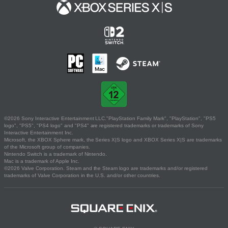
©2026 Sony Interactive Entertainment LLC."PlayStation Family Mark", "PlayStation", "PS5
logo", "PS5", "PS4 logo" and "PS4" are registered trademarks or trademarks of Sony
Interactive Entertainment Inc.
Microsoft, the XBOX Sphere mark, the Series X|S logo and XBOX Series X|S are trademarks
of the Microsoft group of companies.
Nintendo Switch is a trademark of Nintendo.
Mac is a trademark of Apple Inc.
©2026 Valve Corporation. Steam and the Steam logo are trademarks and/or registered
trademarks of Valve Corporation in the U.S. and/or other countries.