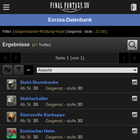
Eorzea-Datenbank
Filter: |
Gegenstände>Rüstung>Kopf
| Gegenst.- stufe :
21-30
|
Ergebnisse
(
47
Treffer)
Seite 1 (von 1)
Stahl-Sturmhaube
Ab St.
30
Gegenst.- stufe
30
Stahlschaller
Ab St.
30
Gegenst.- stufe
30
Glanzvolle Eierkappe
Ab St.
30
Gegenst.- stufe
30
Exotischer Helm
Ab St.
30
Gegenst.- stufe
30