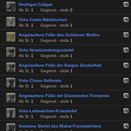
Hrothgar-Caligae
Ab St.
1
Gegenst.- stufe
5
Virtu-Credo-Bärlatschen
Ab St.
1
Gegenst.- stufe
1
Angelaufene Füße des Goldenen Wolfes
Ab St.
1
Gegenst.- stufe
1
Virtu-Verwüsterkriegsstiefel
Ab St.
1
Gegenst.- stufe
1
Angelaufene Füße der Ewigen Dunkelheit
Ab St.
1
Gegenst.- stufe
1
Virtu-Chaos-Sollerets
Ab St.
1
Gegenst.- stufe
1
Angelaufene Füße der Drückenden Finsternis
Ab St.
1
Gegenst.- stufe
1
Virtu-Leibwächter-Kniestiefel
Ab St.
1
Gegenst.- stufe
1
Gemeine Stiefel des Makai-Frontwächters