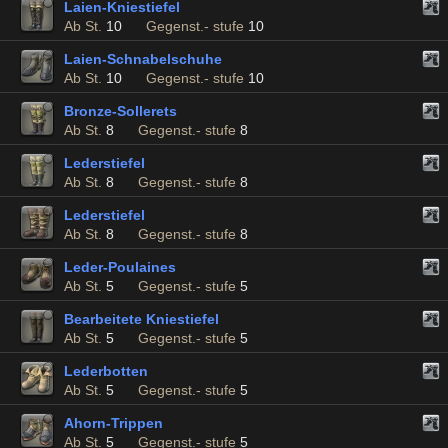
Laien-Kniestiefel
Ab St.
10
Gegenst.- stufe
10
Laien-Schnabelschuhe
Ab St.
10
Gegenst.- stufe
10
Bronze-Sollerets
Ab St.
8
Gegenst.- stufe
8
Lederstiefel
Ab St.
8
Gegenst.- stufe
8
Lederstiefel
Ab St.
8
Gegenst.- stufe
8
Leder-Poulaines
Ab St.
5
Gegenst.- stufe
5
Bearbeitete Kniestiefel
Ab St.
5
Gegenst.- stufe
5
Lederbotten
Ab St.
5
Gegenst.- stufe
5
Ahorn-Trippen
Ab St.
5
Gegenst.- stufe
5