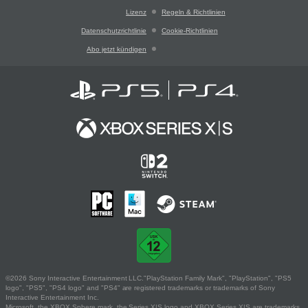
Lizenz
Regeln & Richtlinien
Datenschutzrichtlinie
Cookie-Richtlinien
Abo jetzt kündigen
©2026 Sony Interactive Entertainment LLC."PlayStation Family Mark", "PlayStation", "PS5
logo", "PS5", "PS4 logo" and "PS4" are registered trademarks or trademarks of Sony
Interactive Entertainment Inc.
Microsoft, the XBOX Sphere mark, the Series X|S logo and XBOX Series X|S are trademarks