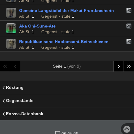
Ab St.
1
Gegenst.- stufe
1
Gemeine Langstiefel der Makai-Frontbrecherin
Ab St.
1
Gegenst.- stufe
1
Aka Oni-Sune-Ate
Ab St.
1
Gegenst.- stufe
1
Republikanische Hoplomachi-Beinschienen
Ab St.
1
Gegenst.- stufe
1
Seite 1 (von 9)
Rüstung
Gegenstände
Eorzea-Datenbank
Zur PC-Seite