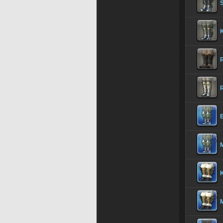
R
E
M
M