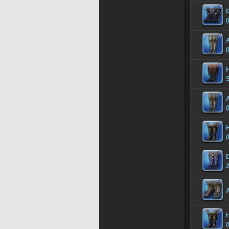
(
A
(
S
A
(
H
(
Z
A
H
(