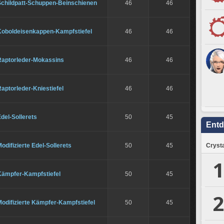
Schildpatt-Schuppen-Beinschienen
46
46
Koboldeisenkappen-Kampfstiefel
46
46
Raptorleder-Mokassins
46
46
aptorleder-Kniestiefel
46
46
del-Sollerets
50
45
Ent
odifizierte Edel-Sollerets
50
45
Crysta
1
Kämpfer-Kampfstiefel
50
45
2
odifizierte Kämpfer-Kampfstiefel
50
45