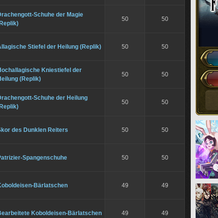
Drachengott-Schuhe der Magie
50
50
Replik)
llagische Stiefel der Heilung (Replik)
50
50
ochallagische Kniestiefel der
50
50
eilung (Replik)
Drachengott-Schuhe der Heilung
50
50
Replik)
Skor des Dunklen Reiters
50
50
Patrizier-Spangenschuhe
50
50
Koboldeisen-Bärlatschen
49
49
Bearbeitete Koboldeisen-Bärlatschen
49
49