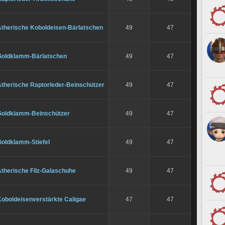
Ätherische Koboldeisen-Bärlatschen
49
47
Goldklamm-Bärlatschen
49
47
Ätherische Raptorleder-Beinschützer
49
47
Goldklamm-Beinschützer
49
47
Goldklamm-Stiefel
49
47
Ätherische Filz-Galaschuhe
49
47
Koboldeisenverstärkte Caligae
47
47