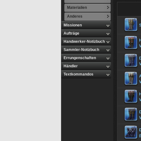
Materialien
Anderes
Missionen
S
Aufträge
Handwerker-Notizbuch
V
Sammler-Notizbuch
Errungenschaften
V
Händler
Textkommandos
A
D
(