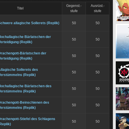
Gegenst.-
Ausrüst.-
Titel
stufe
stufe
chwere allagische Sollerets (Replik)
50
50
Hochallagische Bärlatschen der
50
50
erteidigung (Replik)
Drachengott-Bärlatschen der
50
50
erteidigung (Replik)
llagische Sollerets des
50
50
Verstümmelns (Replik)
Hochallagische Bärlatschen des
50
50
Verstümmelns (Replik)
Drachengott-Beinschienen des
50
50
Verstümmelns (Replik)
rachengott-Stiefel des Schlagens
50
50
Replik)