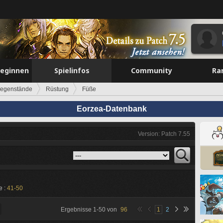
beginnen
Spielinfos
Community
Ra
egenstände
Rüstung
Füße
Eorzea-Datenbank
Version: Patch 7.55
e :
41-50
Ergebnisse
1
-
50
von
96
1
2