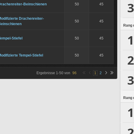
3
Drachenreiter-Beinschienen
50
45
odifizierte Drachenreiter-
50
45
Beinschienen
Rang d
1
empel-Stiefel
50
45
2
odifizierte Tempel-Stiefel
50
45
Ergebnisse
1
-
50
von
96
1
2
3
Rang d
1
2