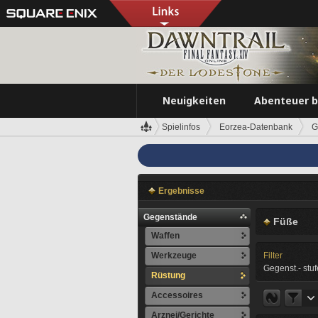
Neuigkeiten
Abenteuer 
Spielinfos
Eorzea-Datenbank
G
Ergebnisse
Gegenstände
Füße
Waffen
Werkzeuge
Filter
Gegenst.- stuf
Rüstung
Accessoires
Arznei/Gerichte