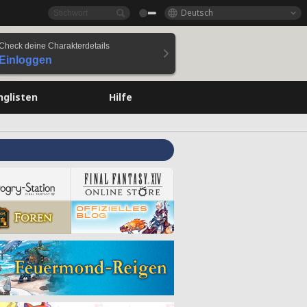
Deutsch
Check deine Charakterdetails
Einloggen
nglisten
Hilfe