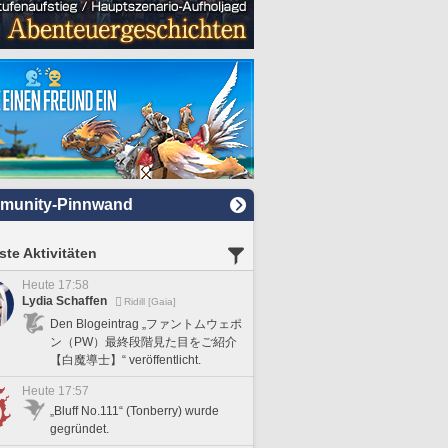
munity-Pinnwand
te Aktivitäten
Heute 17:58
Lydia Schaffen
Ridill [Gaia]
Den Blogeintrag „ファントムウェポ
ン（PW）最終段階見た目をご紹介
【白魔導士】“ veröffentlicht.
Heute 17:57
„Bluff No.111“ (Tonberry) wurde
gegründet.