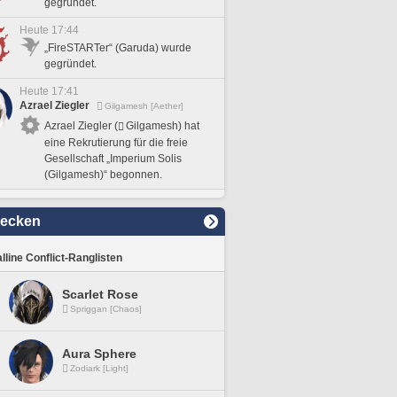
gegründet.
Heute 17:44
„FireSTARTer“ (Garuda) wurde
gegründet.
Heute 17:41
Azrael Ziegler
Gilgamesh [Aether]
Azrael Ziegler (
Gilgamesh) hat
eine Rekrutierung für die freie
Gesellschaft „Imperium Solis
(Gilgamesh)“ begonnen.
decken
lline Conflict-Ranglisten
Scarlet Rose
Spriggan [Chaos]
Aura Sphere
Zodiark [Light]