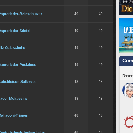
Raptorleder-Beinschützer
49
49
aptorleder-Stiefel
49
49
Filz-Galaschuhe
49
49
Com
Raptorleder-Poulaines
49
49
Neues
oboldeisen-Sollerets
48
48
Jäger-Mokassins
48
48
Mahagoni-Trippen
48
48
Raptorleder-Arbeitsschuhe
48
48