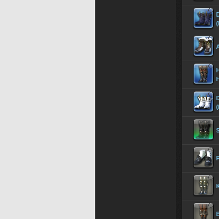
(
A
H
H
(