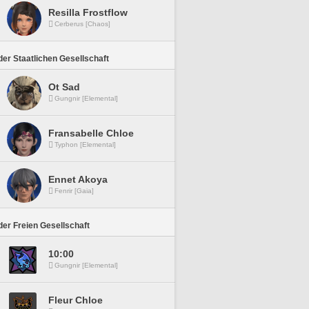
Resilla Frostflow
Cerberus [Chaos]
er Staatlichen Gesellschaft
Ot Sad
Gungnir [Elemental]
Fransabelle Chloe
Typhon [Elemental]
Ennet Akoya
Fenrir [Gaia]
er Freien Gesellschaft
10:00
Gungnir [Elemental]
Fleur Chloe