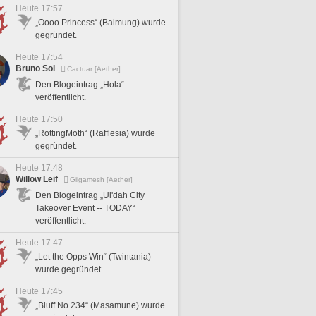
Heute 17:57
„Oooo Princess“ (Balmung) wurde
gegründet.
Heute 17:54
Bruno Sol
Cactuar [Aether]
Den Blogeintrag „Hola“
veröffentlicht.
Heute 17:50
„RottingMoth“ (Rafflesia) wurde
gegründet.
Heute 17:48
Willow Leif
Gilgamesh [Aether]
Den Blogeintrag „Ul'dah City
Takeover Event -- TODAY“
veröffentlicht.
Heute 17:47
„Let the Opps Win“ (Twintania)
wurde gegründet.
Heute 17:45
„Bluff No.234“ (Masamune) wurde