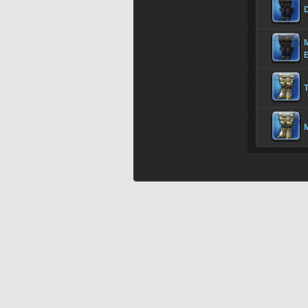
M
T
M