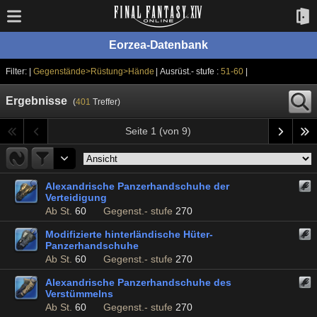
Eorzea-Datenbank
Filter: |
Gegenstände>Rüstung>Hände
| Ausrüst.- stufe :
51-60
|
Ergebnisse
(
401
Treffer)
Seite 1 (von 9)
Alexandrische Panzerhandschuhe der
Verteidigung
Ab St.
60
Gegenst.- stufe
270
Modifizierte hinterländische Hüter-
Panzerhandschuhe
Ab St.
60
Gegenst.- stufe
270
Alexandrische Panzerhandschuhe des
Verstümmelns
Ab St.
60
Gegenst.- stufe
270