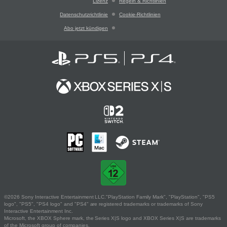
Lizenz
Regeln & Richtlinien
Datenschutzrichtlinie
Cookie-Richtlinien
Abo jetzt kündigen
©2026 Sony Interactive Entertainment LLC."PlayStation Family Mark", "PlayStation", "PS5
logo", "PS5", "PS4 logo" and "PS4" are registered trademarks or trademarks of Sony
Interactive Entertainment Inc.
Microsoft, the XBOX Sphere mark, the Series X|S logo and XBOX Series X|S are trademarks
of the Microsoft group of companies.