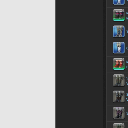
M
M
S
V