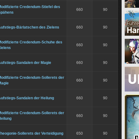
odifizierte Credendum-Stiefel des
660
90
Spähens
ufstiegs-Bärlatschen des Zielens
660
90
Modifizierte Credendum-Schuhe des
660
90
ielens
Aufstiegs-Sandalen der Magie
660
90
odifizierte Credendum-Sollerets der
660
90
Magie
ufstiegs-Sandalen der Heilung
660
90
odifizierte Credendum-Sollerets der
660
90
Heilung
heogonie-Sollerets der Verteidigung
650
90