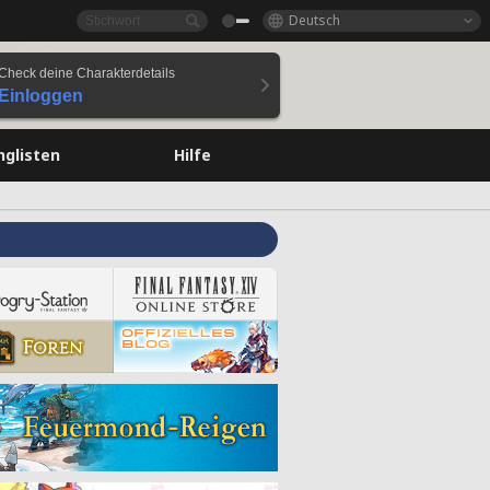
Deutsch
Check deine Charakterdetails
Einloggen
nglisten
Hilfe