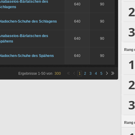
Anabaseios-Bärlatschen des
640
90
2
Schlagens
Diadochen-Schuhe des Schlagens
640
90
3
Anabaseios-Bärlatschen des
640
90
Spähens
Rang d
Diadochen-Schuhe des Spähens
640
90
1
Ergebnisse
1
-
50
von
300
1
2
3
4
5
2
3
Rang d