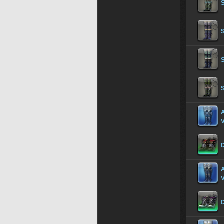
S
V
D