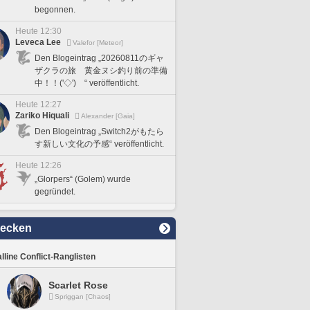
begonnen.
Heute 12:30
Leveca Lee
Valefor [Meteor]
Den Blogeintrag „20260811のギャ
ザクラの旅 黄金ヌシ釣り前の準備
中！！('◇')ゞ“ veröffentlicht.
Heute 12:27
Zariko Hiquali
Alexander [Gaia]
Den Blogeintrag „Switch2がもたら
す新しい文化の予感“ veröffentlicht.
Heute 12:26
„Glorpers“ (Golem) wurde
gegründet.
decken
lline Conflict-Ranglisten
Scarlet Rose
Spriggan [Chaos]