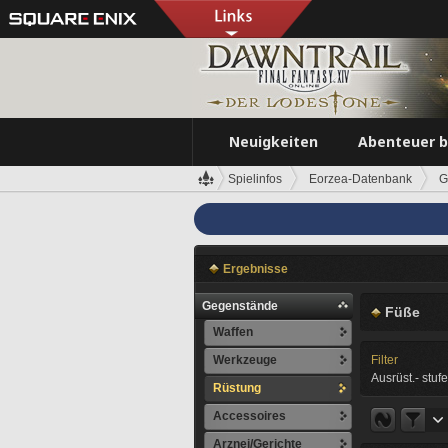
Neuigkeiten
Abenteuer 
Spielinfos
Eorzea-Datenbank
G
Ergebnisse
Gegenstände
Füße
Waffen
Werkzeuge
Filter
Ausrüst.- stufe
Rüstung
Accessoires
Arznei/Gerichte