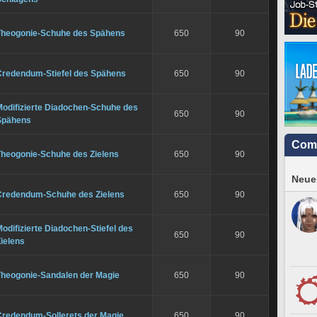
Theogonie-Schuhe des Spähens
650
90
Credendum-Stiefel des Spähens
650
90
Modifizierte Diadochen-Schuhe des
650
90
Spähens
Com
Theogonie-Schuhe des Zielens
650
90
Neues
Credendum-Schuhe des Zielens
650
90
odifizierte Diadochen-Stiefel des
650
90
ielens
Theogonie-Sandalen der Magie
650
90
Credendum-Sollerets der Magie
650
90