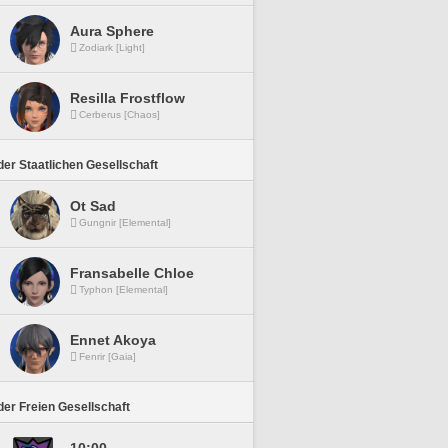
Aura Sphere
Zodiark [Light]
Resilla Frostflow
Cerberus [Chaos]
er Staatlichen Gesellschaft
Ot Sad
Gungnir [Elemental]
Fransabelle Chloe
Typhon [Elemental]
Ennet Akoya
Fenrir [Gaia]
er Freien Gesellschaft