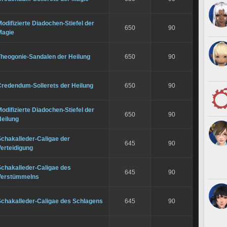
odifizierte Diadochen-Stiefel der
650
90
Magie
Theogonie-Sandalen der Heilung
650
90
Credendum-Sollerets der Heilung
650
90
odifizierte Diadochen-Stiefel der
650
90
Heilung
chakalleder-Caligae der
645
90
erteidigung
Schakalleder-Caligae des
645
90
Verstümmelns
Schakalleder-Caligae des Schlagens
645
90