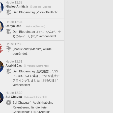
Heute 12:38
Nhalee Amiticia
Moogle [Chaos]
Den Blogeintrag „x“ veröffentlicht.
Heute 12:34
Danya Das
Yojimbo [Meteor]
Den Blogeintrag „おっ、なんだ、や
るのか (o`･д･)≡〇“ veröffentlicht.
Heute 12:33
„Marilicious“ (Marilith) wurde
gegründet.
Heute 12:31
Arabiki Jas
Typhon [Elemental]
Den Blogeintrag „結成報告：ソロ
FC «SURGE» 爆誕、ですが盛大に
フライングしました【888の日】“
veröffentlicht.
Heute 12:30
Sui Chavga
Aegis [Elemental]
Sui Chavga (
Aegis) hat eine
Rekrutierung für die freie
Gesellschaft „HiNA (Aegis)“