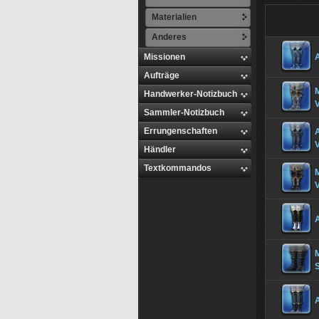
Materialien
Anderes
Missionen
A
Aufträge
M
Handwerker-Notizbuch
V
Sammler-Notizbuch
Errungenschaften
A
Händler
Textkommandos
M
M