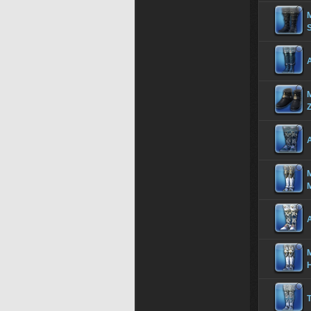
M
A
Z
M
A
M
T