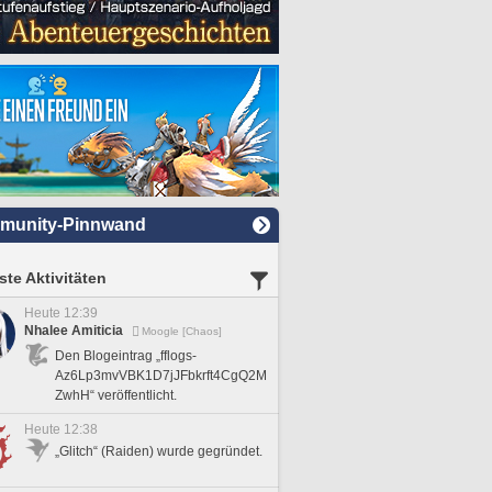
munity-Pinnwand
te Aktivitäten
Heute 12:39
Nhalee Amiticia
Moogle [Chaos]
Den Blogeintrag „fflogs-
Az6Lp3mvVBK1D7jJFbkrft4CgQ2M
ZwhH“ veröffentlicht.
Heute 12:38
„Glitch“ (Raiden) wurde gegründet.