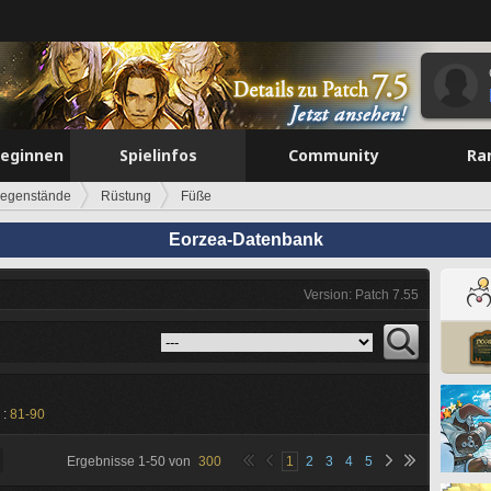
beginnen
Spielinfos
Community
Ra
egenstände
Rüstung
Füße
Eorzea-Datenbank
Version: Patch 7.55
 :
81-90
Ergebnisse
1
-
50
von
300
1
2
3
4
5