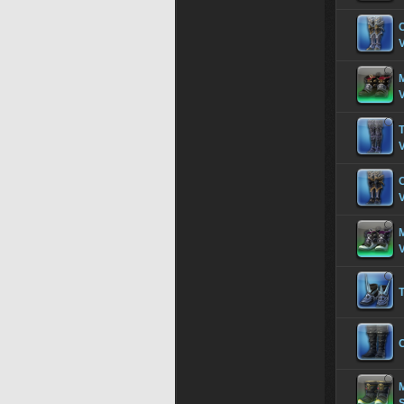
V
M
V
T
M