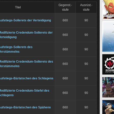
Gegenst.-
Ausrüst.-
Titel
stufe
stufe
ufstiegs-Sollerets der Verteidigung
660
90
odifizierte Credendum-Sollerets der
660
90
erteidigung
ufstiegs-Sollerets des
660
90
Verstümmelns
odifizierte Credendum-Sollerets des
660
90
Verstümmelns
Aufstiegs-Bärlatschen des Schlagens
660
90
odifizierte Credendum-Stiefel des
660
90
Schlagens
Aufstiegs-Bärlatschen des Spähens
660
90