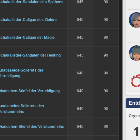
Schakalleder-Sandalen des Spähens
645
90
chakalleder-Caligae des Zielens
645
90
Schakalleder-Caligae der Magie
645
90
Schakalleder-Sandalen der Heilung
645
90
Anabaseios-Sollerets der
640
90
erteidigung
iadochen-Stiefel der Verteidigung
640
90
Ent
Anabaseios-Sollerets des
640
90
Verstümmelns
Crysta
1
Diadochen-Stiefel des Verstümmelns
640
90